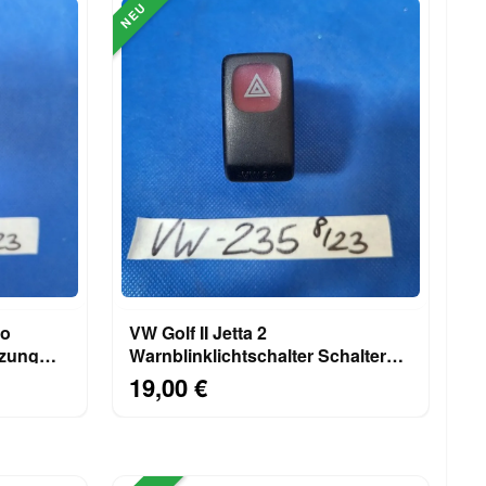
NEU
VW Golf II Jetta 2
izung
Warnblinklichtschalter Schalter
für Warnblinker 191953235
19,00 €