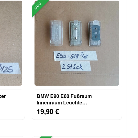
NEU
ker
BMW E90 E60 Fußraum
Innenraum Leuchte
98
Handschuhfach Innenleuchte
19,90 €
Lampe 8360588