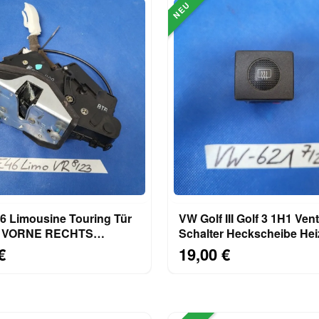
NEU
 Limousine Touring Tür
VW Golf III Golf 3 1H1 Vento
s VORNE RECHTS
Schalter Heckscheibe He
lenschloss 8206408
1H5959621
€
19,00 €