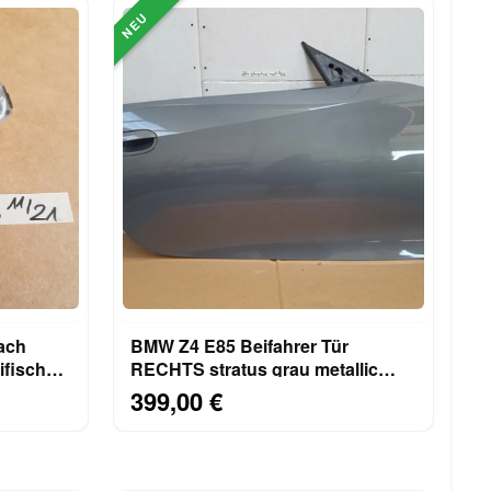
NEU
ach
BMW Z4 E85 Beifahrer Tür
ifisch
RECHTS stratus grau metallic
Code 440
399,00 €