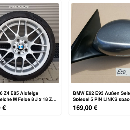
 Z4 E85 Alufelge
BMW E92 E93 Außen Seit
iche M Felge 8 J x 18 Zoll
Spiegel 5 PIN LINKS spac
 Reifen
metallic A52
 €
169,00 €