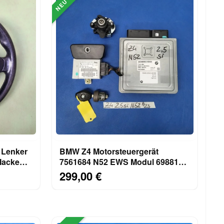
NEU
 Lenker
BMW Z4 Motorsteuergerät
Macken!
7561684 N52 EWS Modul 6988104
Zündschloss 2,5 si Motor
299,00 €