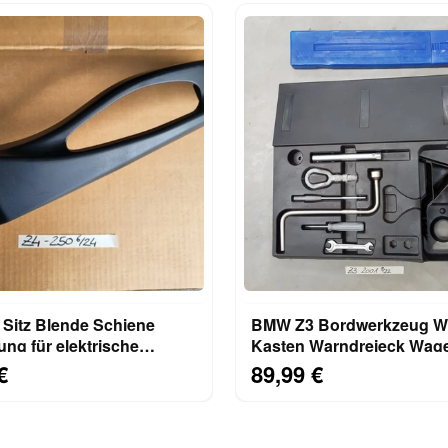
Sitz Blende Schiene
BMW Z3 Bordwerkzeug W
ung für elektrische
Kasten Warndreieck Wag
r RECHTS 8099250
Abschlepp Öse Haken
€
89,99 €