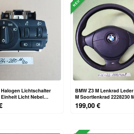
NEU
er
BMW Z3 M Lenkrad Leder
 Einheit Licht Nebel
M Sportlenkrad 2228230 
erfer 9146280
Fahrer-Airbag-Modul
€
199,00 €