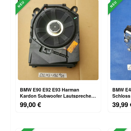
NEU
NEU
BMW E90 E92 E93 Harman
BMW E46
Kardon Subwoofer Lautsprecher
Schlos
HiFi Zentralbass 9143136
Drehfal
99,00 €
39,99 