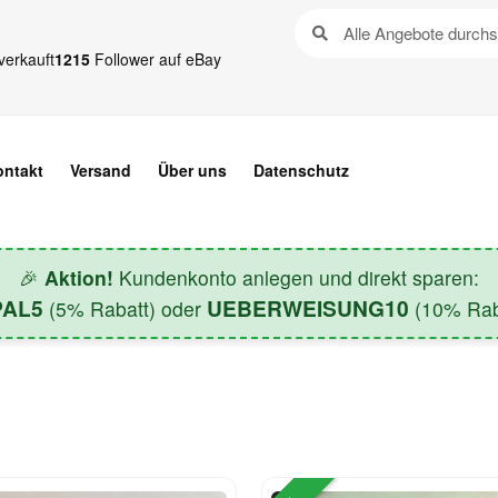
verkauft
1215
Follower auf eBay
ontakt
Versand
Über uns
Datenschutz
🎉
Aktion!
Kundenkonto anlegen und direkt sparen:
PAL5
UEBERWEISUNG10
(5% Rabatt) oder
(10% Raba