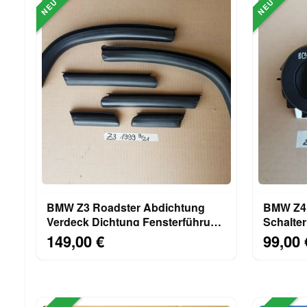
NEU
NEU
BMW Z3 Roadster Abdichtung
BMW Z4 Halogen Lichtschalt
Verdeck Dichtung Fensterführung
Schalter
rechts links Set
Scheinw
149,00 €
99,00 