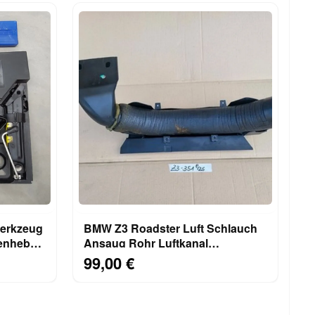
erkzeug
BMW Z3 Roadster Luft Schlauch
enheber
Ansaug Rohr Luftkanal
Schnorchel 1743351 + Halter
99,00 €