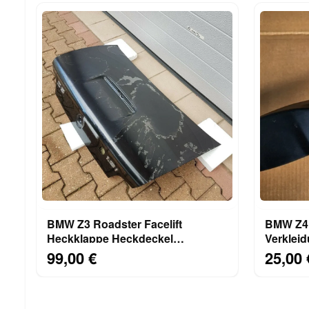
BMW Z3 Roadster Facelift
BMW Z4 
Heckklappe Heckdeckel
Verkleid
Kofferraum Deckel black
Schalte
99,00 €
25,00 
ABHOLUNG