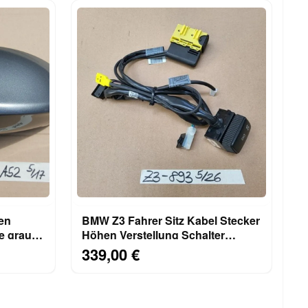
en
BMW Z3 Fahrer Sitz Kabel Stecker
e grau
Höhen Verstellung Schalter
8413893 Heizung
339,00 €