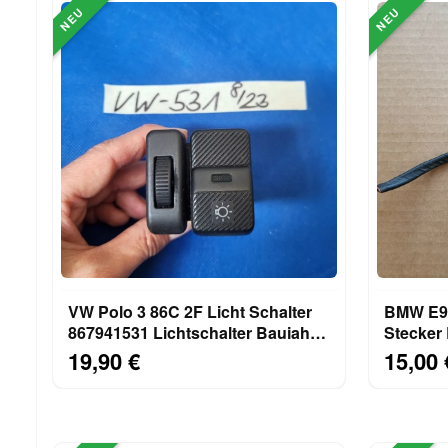
NEU
NEU
VW Polo 3 86C 2F Licht Schalter
BMW E90
867941531 Lichtschalter Baujahr
Stecker
1990-1994
Drucklüf
19,90 €
15,00 