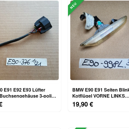
NEU
 E91 E92 E93 Lüfter
BMW E90 E91 Seiten Blin
 Buchsengehäuse 3-polig
Kotflügel VORNE LINKS
ter 8380376
Zusatzblinkleuchte 69329
€
19,90 €