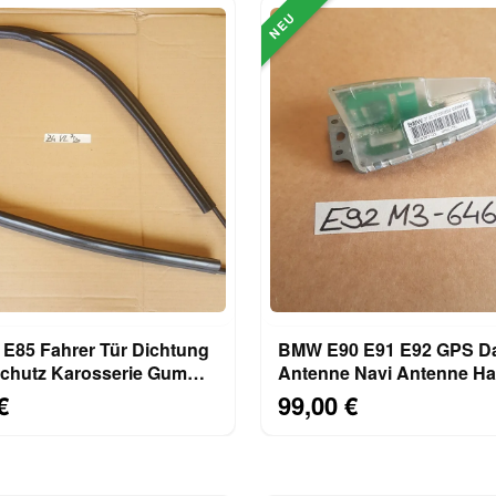
NEU
E85 Fahrer Tür Dichtung
BMW E90 E91 E92 GPS D
chutz Karosserie Gummi
Antenne Navi Antenne Ha
Flosse 6929347
€
99,00 €