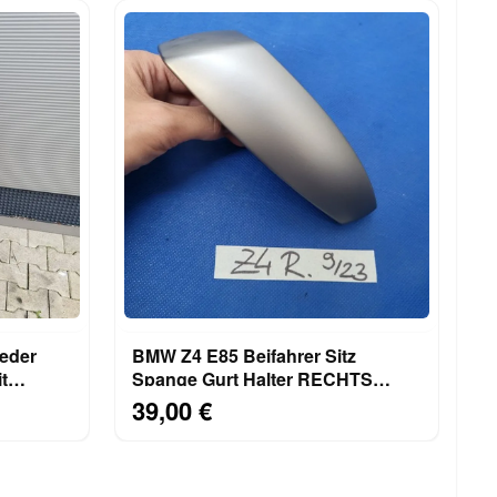
Leder
BMW Z4 E85 Beifahrer Sitz
Spange Gurt Halter RECHTS
7053848
39,00 €