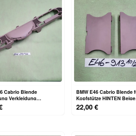
 Cabrio Blende
BMW E46 Cabrio Blende f
ng Verkleidung
Kopfstütze HINTEN Beige
ge HINTEN Beige 8204279
8231913
€
22,00 €