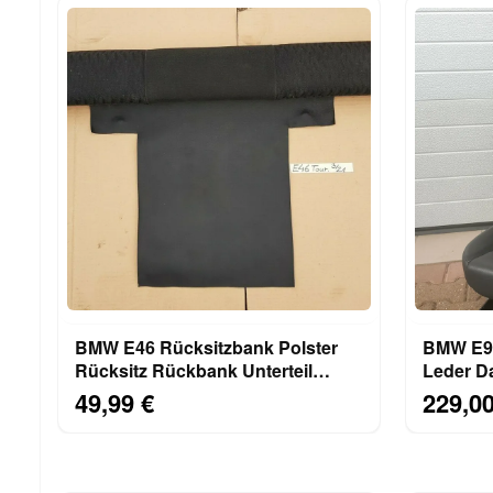
BMW E46 Rücksitzbank Polster
BMW E92
Rücksitz Rückbank Unterteil
Leder Da
Raute anthrazit 8099839
Schiene
49,99 €
229,00