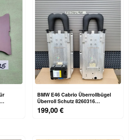
ür
BMW E46 Cabrio Überrollbügel
Überroll Schutz 8260316
Überschlag Sensor 8385223
199,00 €