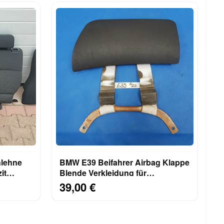
lehne
BMW E39 Beifahrer Airbag Klappe
it
Blende Verkleidung für
Armaturenbrett 8243605
39,00 €