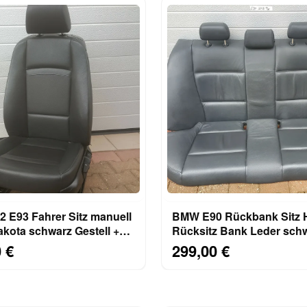
 E93 Fahrer Sitz manuell
BMW E90 Rückbank Sitz
kota schwarz Gestell +
Rücksitz Bank Leder sch
 + Airbag
ABHOLUNG
 €
299,00 €