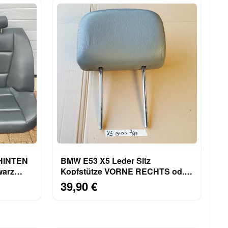
 HINTEN
BMW E53 X5 Leder Sitz
warz
Kopfstütze VORNE RECHTS od.
LINKS
39,90 €