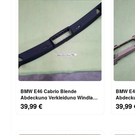
BMW E46 Cabrio Blende
BMW E46
Abdeckung Verkleidung Windlauf
Abdecku
8229826 VORNE Scheibe oben
Hutabla
39,99 €
39,99 