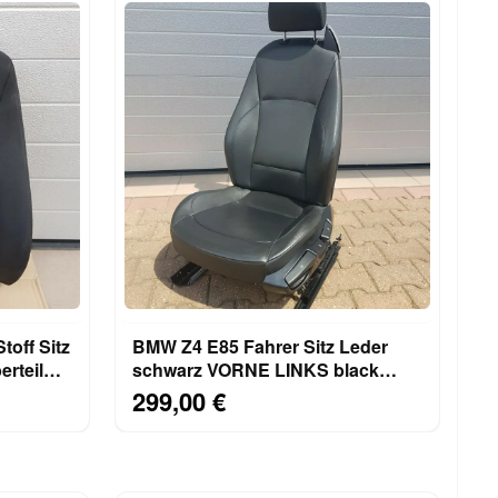
toff Sitz
BMW Z4 E85 Fahrer Sitz Leder
rteil
schwarz VORNE LINKS black
leather seat ABHOLUNG
299,00 €