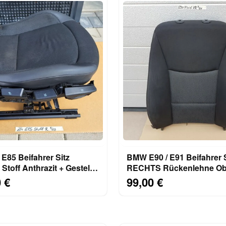
E85 Beifahrer Sitz
BMW E90 / E91 Beifahrer S
 Stoff Anthrazit + Gestell
RECHTS Rückenlehne Obe
 Manuell
Fluid anthrazit
 €
99,00 €