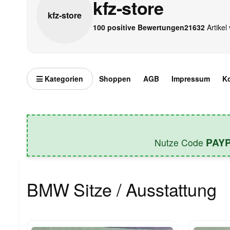
kfz-store
kfz-
store
100 positive Bewertungen
21632
Artikel 
Kategorien
Shoppen
AGB
Impressum
K
PAY
Nutze Code
BMW Sitze / Ausstattung