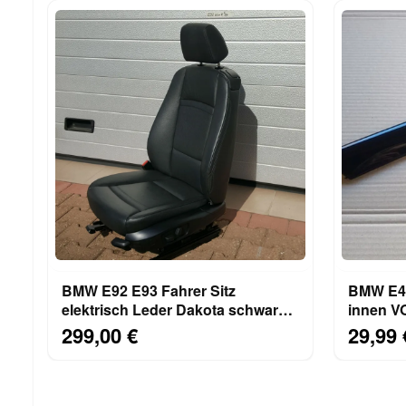
BMW E92 E93 Fahrer Sitz
BMW E46
elektrisch Leder Dakota schwarz +
innen 
Gestell + Airbag
Verklei
299,00 €
29,99 