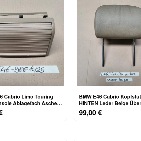
 Cabrio Limo Touring
BMW E46 Cabrio Kopfstüt
onsole Ablagefach Ascher
HINTEN Leder Beige Überr
8225988
Schutzsystem
€
99,00 €