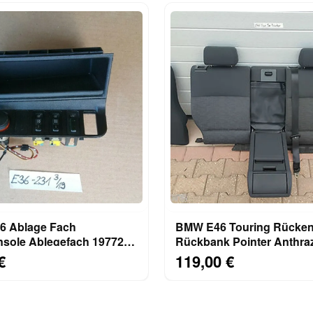
 Ablage Fach
BMW E46 Touring Rücken
onsole Ablegefach 1977231
Rückbank Pointer Anthraz
der + ASC 1390806
Rücksitzbank Polsterteil
€
119,00 €