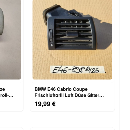
ze
BMW E46 Cabrio Coupe
oll-
Frischluftgrill Luft Düse Gitter
Lüftung 8361898 RECHTS
19,99 €