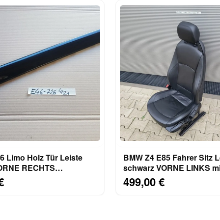
 Limo Holz Tür Leiste
BMW Z4 E85 Fahrer Sitz 
VORNE RECHTS
schwarz VORNE LINKS mit
dung schwarz 8200726
Sitzheizung ABHOLUNG
€
499,00 €