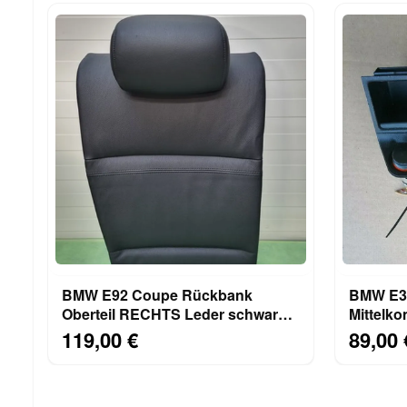
BMW E92 Coupe Rückbank
BMW E36
Oberteil RECHTS Leder schwarz
Mittelk
Rücksitz Lehne ABHOLUNG
+ Anzün
119,00 €
89,00 