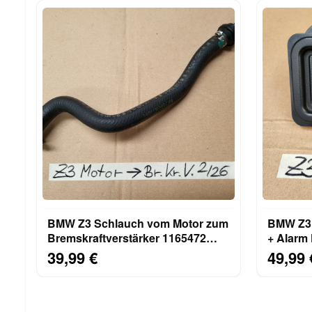
BMW Z3 Schlauch vom Motor zum
BMW Z3 
Bremskraftverstärker 1165472
+ Alarm 
Schlauchkrümmer
+Blende
39,99 €
49,99 