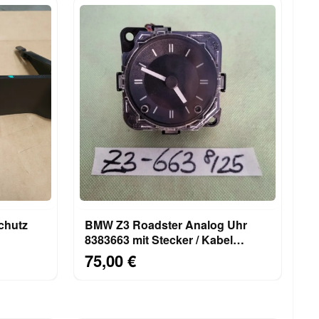
chutz
BMW Z3 Roadster Analog Uhr
8383663 mit Stecker / Kabel
399498
abgeschnitten
75,00 €