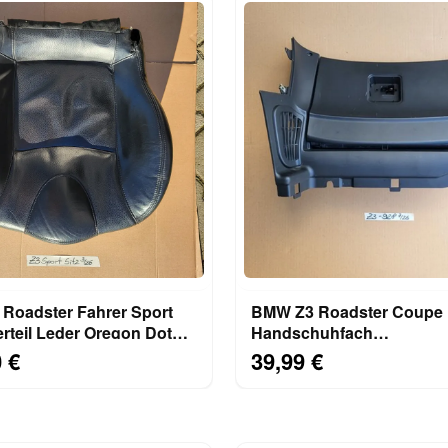
Roadster Fahrer Sport
BMW Z3 Roadster Coupe
erteil Leder Oregon Dot
Handschuhfach
 Sitzheizung
Handschuhkasten mit
 €
39,99 €
Verkleidung 8399928