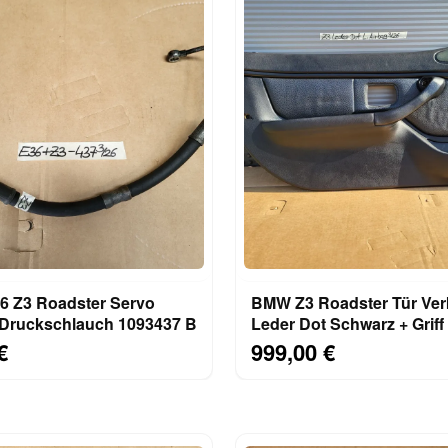
 Z3 Roadster Servo
BMW Z3 Roadster Tür Ver
 Druckschlauch 1093437 B
Leder Dot Schwarz + Grif
Airbag-Klappe
€
999,00 €