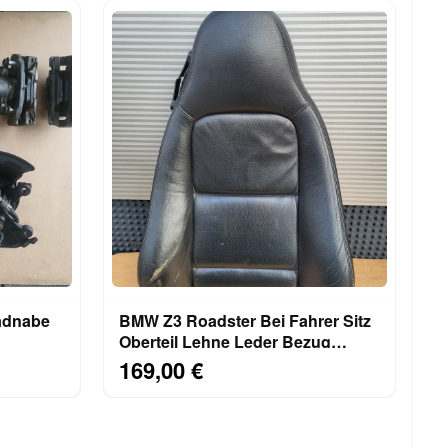
adnabe
BMW Z3 Roadster Bei Fahrer Sitz
Oberteil Lehne Leder Bezug
ECHTS
schwarz RECHTS
169,00 €