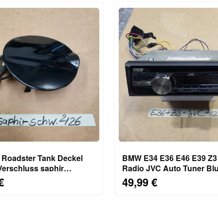
Roadster Tank Deckel
BMW E34 E36 E46 E39 Z3
Verschluss saphir
Radio JVC Auto Tuner Blu
metallic
Adapter Stecker
€
49,99 €