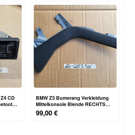
 Z4 CD
BMW Z3 Bumerang Verkleidung
etooth +
Mittelkonsole Blende RECHTS
Schwarz 8397526
99,00 €