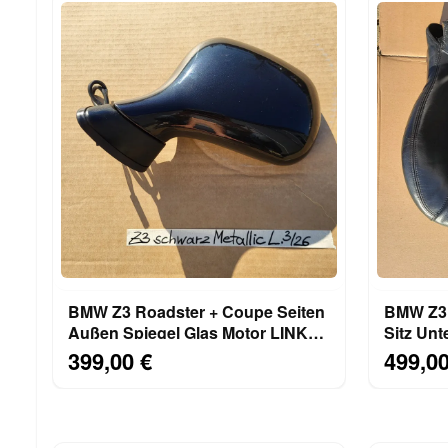
BMW Z3 Roadster + Coupe Seiten
BMW Z3 
Außen Spiegel Glas Motor LINKS
Sitz Unt
Schwarz Metallic
schwarz
399,00 €
499,00