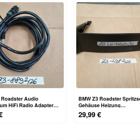
o
BMW Z3 Roadster Spritzs
um HiFi Radio Adapter
Gehäuse Heizung
sler Kabel 1388889
Wasserabscheidewand 8
€
29,99 €