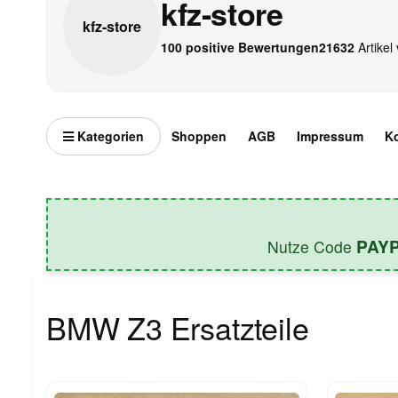
kfz-store
kfz-
store
100 positive Bewertungen
21632
Artikel 
Kategorien
Shoppen
AGB
Impressum
K
PAY
Nutze Code
BMW Z3 Ersatzteile