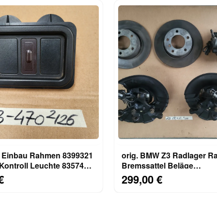
Einbau Rahmen 8399321
orig. BMW Z3 Radlager R
Kontroll Leuchte 8357417
Bremssattel Beläge
 2492136
Bremsscheibe VORNE R
€
299,00 €
LINKS