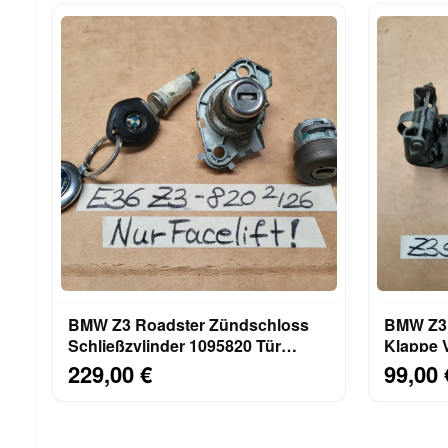
BMW Z3 Roadster Zündschloss
BMW Z3 
Schließzylinder 1095820 Tür
Klappe 
Schloss + Schlüssel
Schwarz 
229,00 €
99,00 