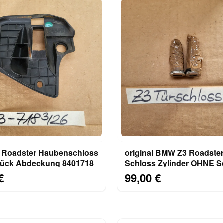
Roadster Haubenschloss
original BMW Z3 Roadster
ück Abdeckung 8401718
Schloss Zylinder OHNE Schlüssel
2 Stück mit Fallen
€
99,00 €