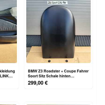
kleidung
BMW Z3 Roadster + Coupe Fahrer
f LINKS
Sport Sitz Schale hinten
Rückenlehne Verkleidung
299,00 €