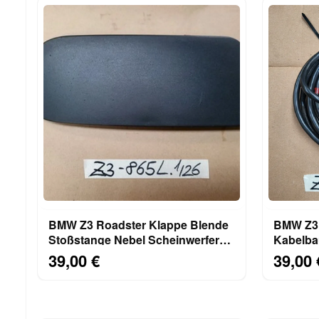
BMW Z3 Roadster Klappe Blende
BMW Z3 Roadster Audi
Stoßstange Nebel Scheinwerfer
Kabelba
Verkleidung 8397865
CD Wech
39,00 €
39,00 