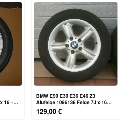
BMW E90 E30 E36 E46 Z3
x 16 +
Alufelge 1096138 Felge 7J x 16
tinental Sport Reifen 225/50
Zoll mit Reifen 225/50
129,00 €