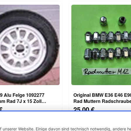
 Alu Felge 1092277
Original BMW E36 E46 E9
m Rad 7J x 15 Zoll
Rad Muttern Radschrauben 18
tal Reifen 225/60
Stück M12
€
25,00 €
 unserer Website. Einige davon sind technisch notwendig, andere he