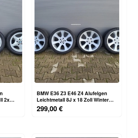
en
BMW E36 Z3 E46 Z4 Alufelgen
ll 2x
Leichtmetall 8J x 18 Zoll Winter
G
Reifen ABHOLUNG
299,00 €