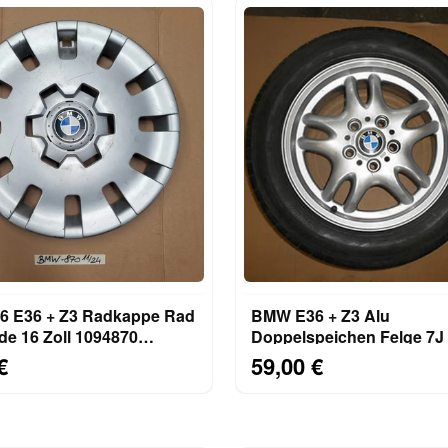
e Rad
BMW E36 + Z3 Alu
de 16 Zoll 1094870
Doppelspeichen Felge 7J 
ckung
Con
€
59,00 €