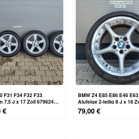
 F31 F34 F32 F33
BMW Z4 E85 E86 E46 E6
n 7,5 J x 17 Zoll 6796242
Alufelge 2-teilig 8 J x 18 Zo
225/50 ABHOLUNG
6758194 ABHOLUNG
 €
79,00 €