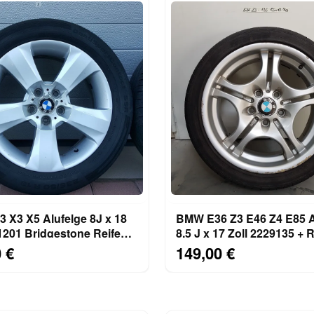
 X3 X5 Alufelge 8J x 18
BMW E36 Z3 E46 Z4 E85 A
1201 Bridgestone Reifen
8,5 J x 17 Zoll 2229135 + 
R18
225/45 ABHOLUNG
 €
149,00 €