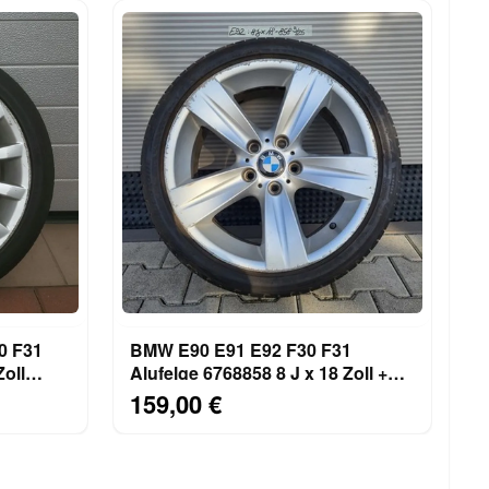
0 F31
BMW E90 E91 E92 F30 F31
Zoll
Alufelge 6768858 8 J x 18 Zoll +
Reifen ABHOLUNG
159,00 €