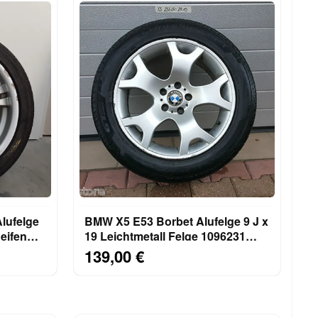
lufelge
BMW X5 E53 Borbet Alufelge 9 J x
Reifen
19 Leichtmetall Felge 1096231
Reifen 255/50
139,00 €