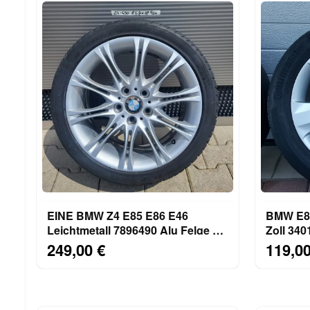
EINE BMW Z4 E85 E86 E46
BMW E83
Leichtmetall 7896490 Alu Felge 8,5
Zoll 340
J x 18 Zoll ABHOLUNG
235/50 
249,00 €
119,00