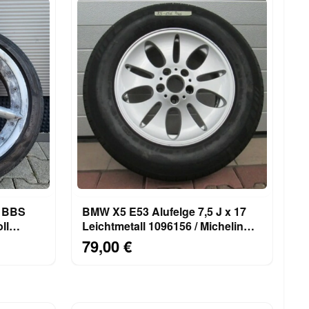
3 BBS
BMW X5 E53 Alufelge 7,5 J x 17
ll
Leichtmetall 1096156 / Michelin
M+S 235/65 R17
79,00 €