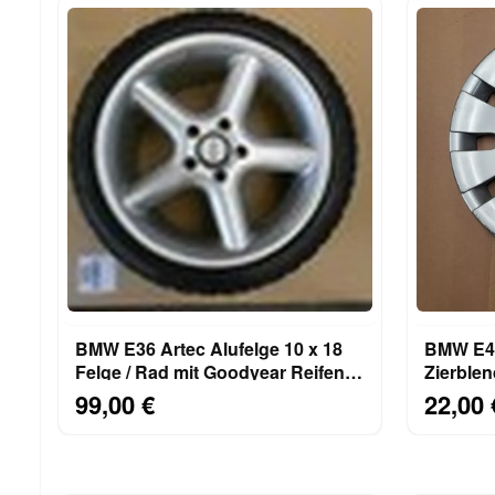
BMW E36 Artec Alufelge 10 x 18
BMW E46 E36 + Z3 Radkapp
Felge / Rad mit Goodyear Reifen
Zierblen
265/35
Radabe
99,00 €
22,00 