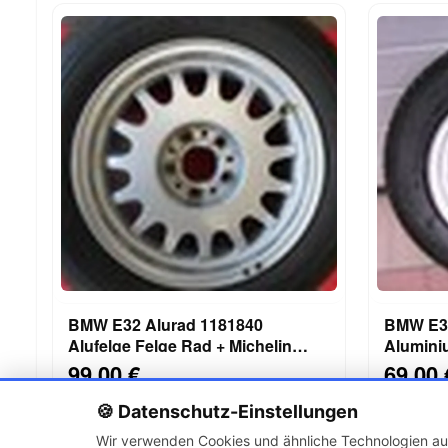
BMW E32 Alurad 1181840
BMW E39
Alufelge Felge Rad + Michelin
Aluminiu
Pilot 215/65 R16 98W
Continen
99,00 €
69,00 
🍪 Datenschutz-Einstellungen
Wir verwenden Cookies und ähnliche Technologien auf