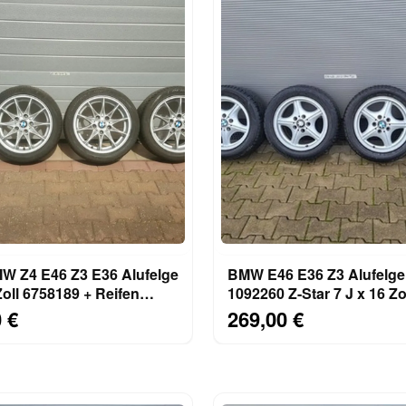
W Z4 E46 Z3 E36 Alufelge
BMW E46 E36 Z3 Alufelg
Zoll 6758189 + Reifen
1092260 Z-Star 7 J x 16 Zo
 ABHOLUNG
Winter Reifen ABHOLUN
 €
269,00 €