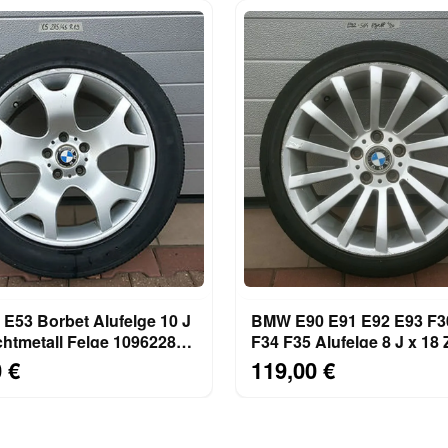
E53 Borbet Alufelge 10 J
BMW E90 E91 E92 E93 F3
F34 F35 Alufelge 8 J x 18 
85/45
6769564 Reifen 225/40
 €
119,00 €