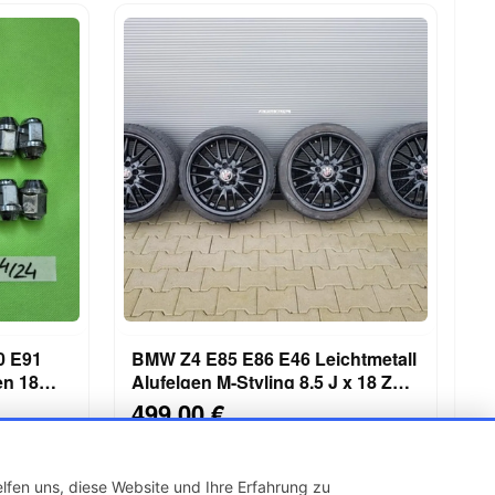
0 E91
BMW Z4 E85 E86 E46 Leichtmetall
Alufelgen M-Styling 8,5 J x 18 Zoll
ABHOLUNG
499,00 €
lfen uns, diese Website und Ihre Erfahrung zu