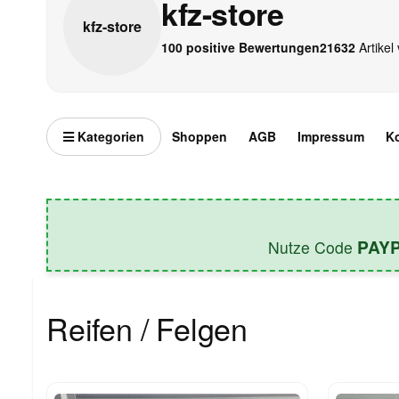
kfz-store
kfz-
store
100 positive Bewertungen
21632
Artikel 
Kategorien
Shoppen
AGB
Impressum
K
PAY
Nutze Code
Reifen / Felgen