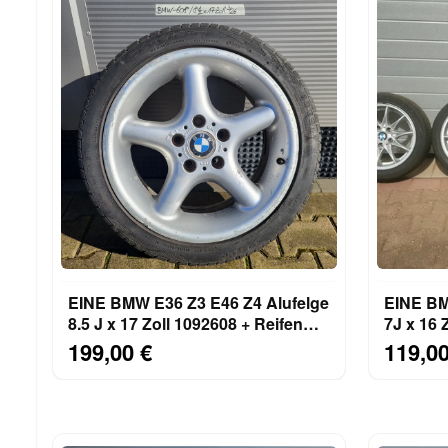
EINE BMW E36 Z3 E46 Z4 Alufelge
EINE BM
8,5 J x 17 Zoll 1092608 + Reifen
7J x 16 
225/40 ABHOLUNG
205/45
199,00 €
119,00