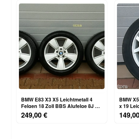
BMW E83 X3 X5 Leichtmetall 4
BMW X5 
Felgen 18 Zoll BBS Alufelge 8J x
x 19 Leichtmetall Felge 1096228
18 Reifen 255/45
Reifen 2
249,00 €
149,00