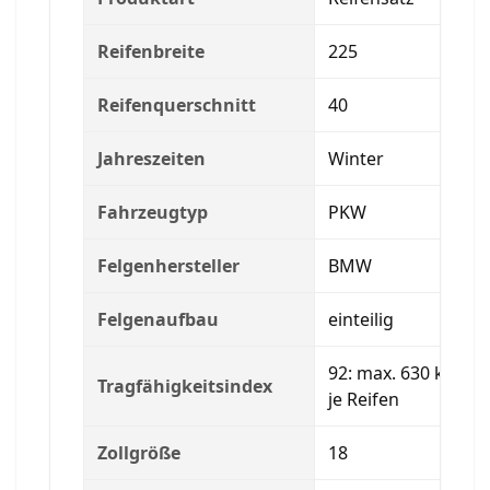
Reifenbreite
225
Reifenquerschnitt
40
Jahreszeiten
Winter
Fahrzeugtyp
PKW
Felgenhersteller
BMW
Felgenaufbau
einteilig
92: max. 630 kg
Tragfähigkeitsindex
je Reifen
Zollgröße
18