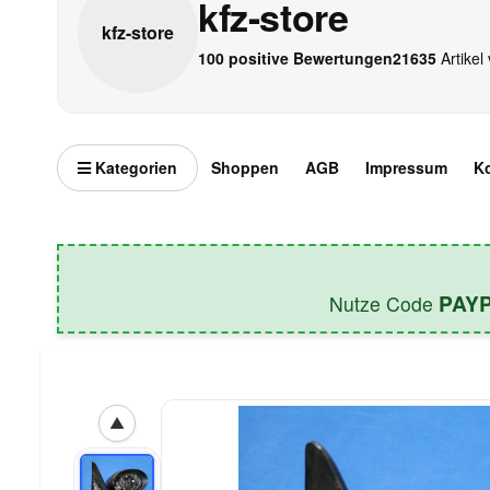
kfz-store
kfz-
store
100 positive Bewertungen
21635
Artikel 
Kategorien
Shoppen
AGB
Impressum
K
PAY
Nutze Code
▲