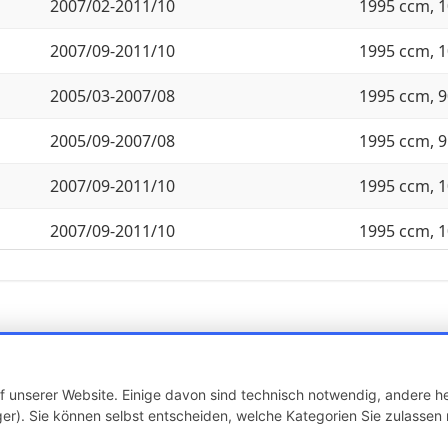
2007/02-2011/10
1995 ccm, 1
2007/09-2011/10
1995 ccm, 1
2005/03-2007/08
1995 ccm, 9
2005/09-2007/08
1995 ccm, 9
2007/09-2011/10
1995 ccm, 1
2007/09-2011/10
1995 ccm, 1
2005/09-2006/08
1997 ccm, 1
2007/09-2010/02
1995 ccm, 1
2010/03-2011/10
1995 ccm, 1
 unserer Website. Einige davon sind technisch notwendig, andere he
2004/12-2007/09
1995 ccm, 1
er). Sie können selbst entscheiden, welche Kategorien Sie zulassen 