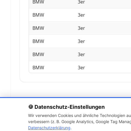
BMW
3er
BMW
3er
BMW
3er
BMW
3er
BMW
3er
BMW
3er
BMW
3er
BMW
3er
BMW
3er
🍪 Datenschutz-Einstellungen
Wir verwenden Cookies und ähnliche Technologien auf
BMW
3er
verbessern (z. B. Google Analytics, Google Tag Manag
Datenschutzerklärung
.