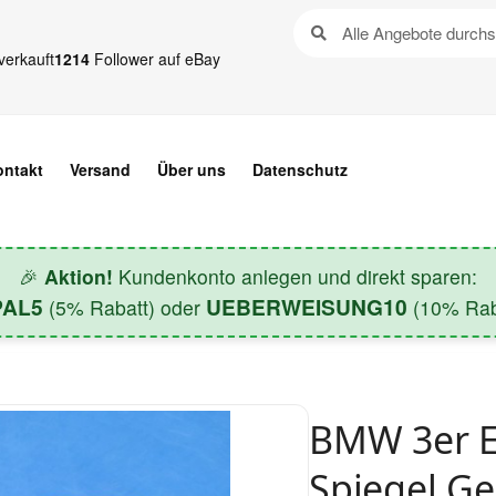
verkauft
1214
Follower auf eBay
ontakt
Versand
Über uns
Datenschutz
🎉
Aktion!
Kundenkonto anlegen und direkt sparen:
PAL5
UEBERWEISUNG10
(5% Rabatt) oder
(10% Raba
BMW 3er E
Spiegel G