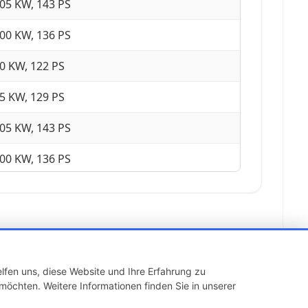
05 KW, 143 PS
00 KW, 136 PS
0 KW, 122 PS
5 KW, 129 PS
05 KW, 143 PS
00 KW, 136 PS
27 KW, 173 PS
30 KW, 177 PS
35 KW, 184 PS
lfen uns, diese Website und Ihre Erfahrung zu
10 KW, 150 PS
möchten. Weitere Informationen finden Sie in unserer