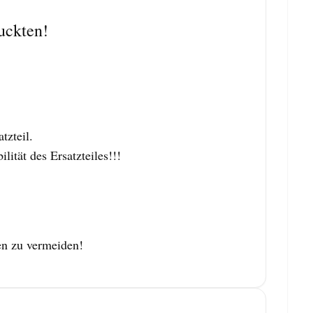
uckten!
zteil.
tät des Ersatzteiles!!!
en zu vermeiden!