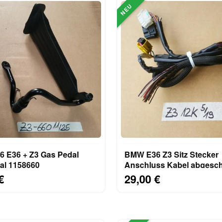
NEU
 + Z3 Gas Pedal
BMW E36 Z3 Sitz Stecker
al 1158660
Anschluss Kabel abgesch
12 Einzel Kabel 1378134
€
29,00 €