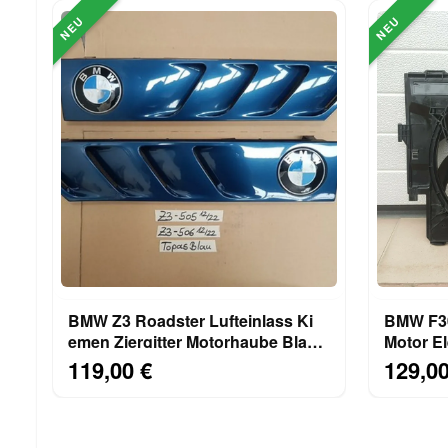
NEU
NEU
BMW Z3 Roadster Lufteinlass Ki​
BMW F30
emen Ziergitter Motorhaube Blau
Motor El
rechts links
7640508
119,00 €
129,00