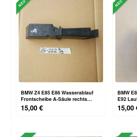
NEU
NEU
BMW Z4 E85 E86 Wasserablauf
BMW E81
Frontscheibe A-Säule rechts
E92 Lau
7018222
Zentral
15,00 €
15,00 