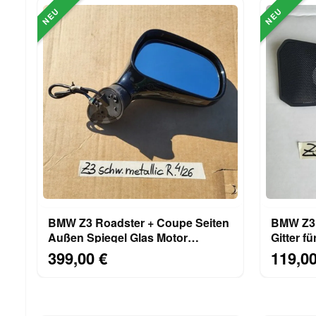
NEU
NEU
BMW Z3 Roadster + Coupe Seiten
BMW Z3 
Außen Spiegel Glas Motor
Gitter f
RECHTS Schwarz Metallic
RECHTS 
399,00 €
119,00