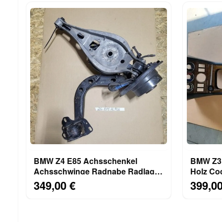
BMW Z4 E85 Achsschenkel
BMW Z3 
Achsschwinge Radnabe Radlager
Holz Coc
HINTEN LINKS
Blende 
349,00 €
399,00