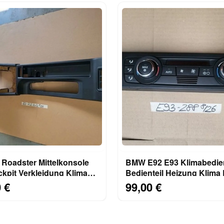
Roadster Mittelkonsole
BMW E92 E93 Klimabedien
kpit Verkleidung Klima
Bedienteil Heizung Klima 
8397702
Klimaautomatik 9182288
 €
99,00 €