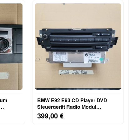
rum
BMW E92 E93 CD Player DVD
Steuergerät Radio Modul
Off
Navigation 9185536 UK Version
399,00 €