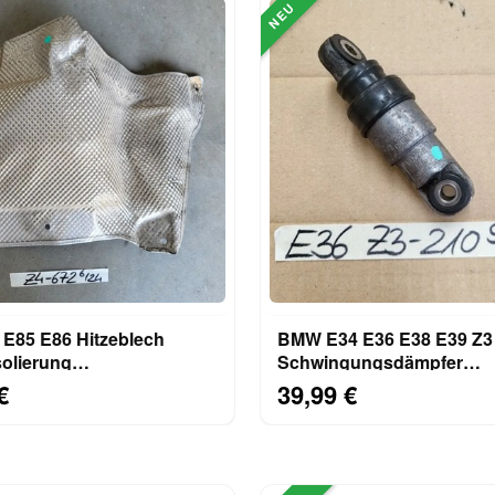
NEU
E85 E86 Hitzeblech
BMW E34 E36 E38 E39 Z3
olierung
Schwingungsdämpfer
hutzblech Stirnwand
Riemenspanner 1717210 
€
39,99 €
M43 S52