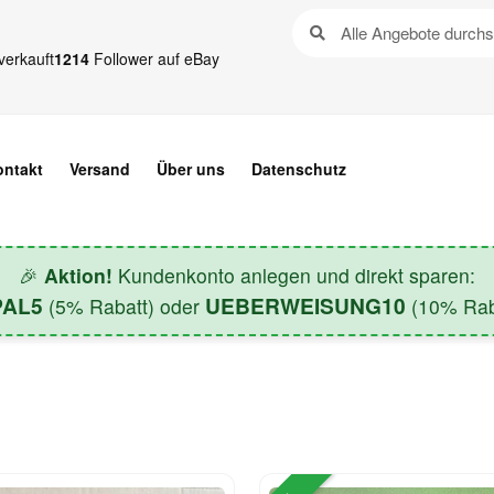
verkauft
1214
Follower auf eBay
ontakt
Versand
Über uns
Datenschutz
🎉
Aktion!
Kundenkonto anlegen und direkt sparen:
PAL5
UEBERWEISUNG10
(5% Rabatt) oder
(10% Raba