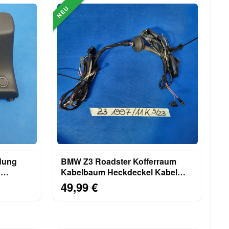
NEU
dung
BMW Z3 Roadster Kofferraum
g
Kabelbaum Heckdeckel Kabel
723
Heckklappe 11 Kabel
49,99 €