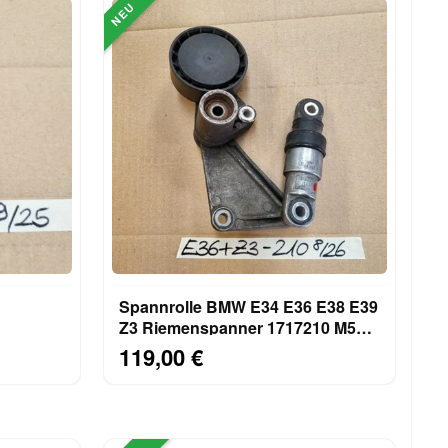
NEU
Spannrolle BMW E34 E36 E38 E39
Z3 Riemenspanner 1717210 M50
M50 M52
M52 M43 S52 Motor
119,00 €