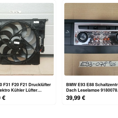
 F31 F20 F21 Drucklüfter
BMW E93 E88 Schaltzent
ektro Kühler Lüfter
Dach Leselampe 9180078
 Lüfterzarge
Innenleuchte SOS Airbag 
 €
39,99 €