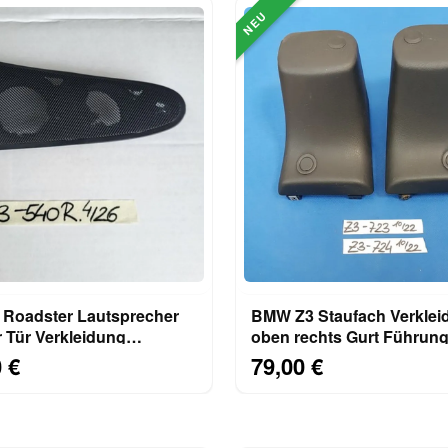
NEU
Roadster Lautsprecher
BMW Z3 Staufach Verklei
ür Tür Verkleidung
oben rechts Gurt Führun
Beifahrer Seite
Abdeckung Höcker 8407
 €
79,00 €