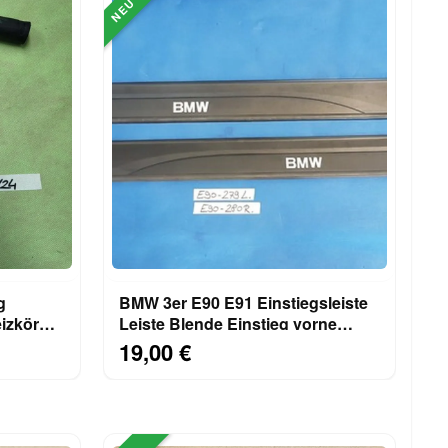
NEU
g
BMW 3er E90 E91 Einstiegsleiste
izkörper
Leiste Blende Einstieg vorne
rechts + links
19,00 €