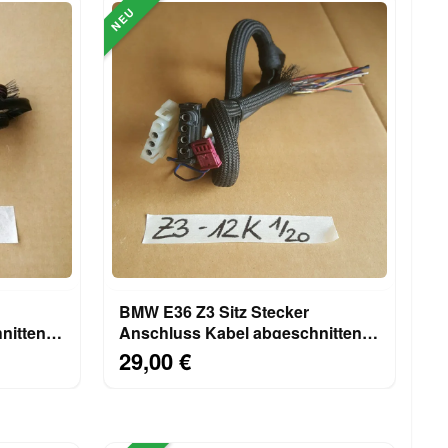
NEU
BMW E36 Z3 Sitz Stecker
nitten
Anschluss Kabel abgeschnitten
12 Einzel Kabel
29,00 €