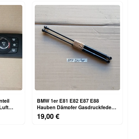
teil
BMW 1er E81 E82 E87 E88
Luft
Hauben Dämpfer Gasdruckfeder
Motorhaube 7118370
19,00 €