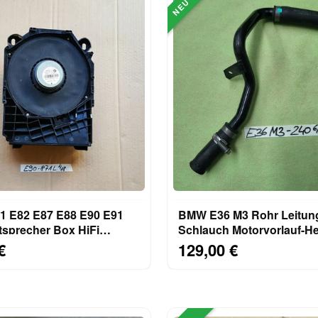
NEU
 E82 E87 E88 E90 E91
BMW E36 M3 Rohr Leitun
tsprecher Box HiFi
Schlauch Motorvorlauf-He
bass LINKS 6954871
8391240
€
129,00 €