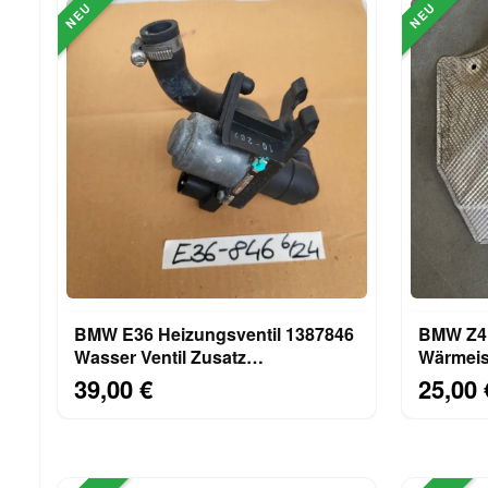
NEU
NEU
BMW E36 Heizungsventil 1387846
BMW Z4 
Wasser Ventil Zusatz
Wärmeis
Wasserpumpe
Wärmesc
39,00 €
25,00 
7015672