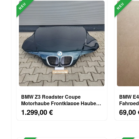
NEU
NEU
BMW Z3 Roadster Coupe
BMW E46 E36
Motorhaube Frontklappe Haube
Fahrped
Oxford Grün ABHOLUNG!
1.299,00 €
69,00 