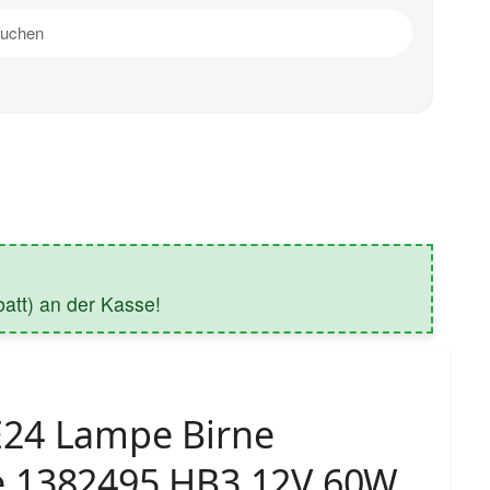
tt) an der Kasse!
24 Lampe Birne
 1382495 HB3 12V 60W