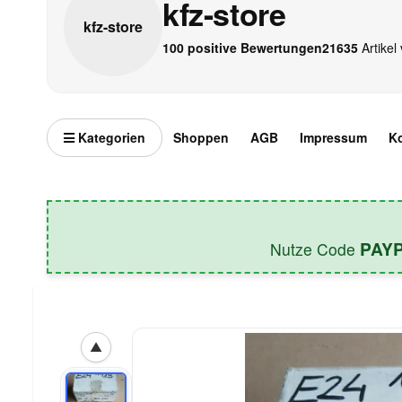
kfz-store
kfz-
store
100 positive Bewertungen
21635
Artikel 
Kategorien
Shoppen
AGB
Impressum
K
PAY
Nutze Code
▲