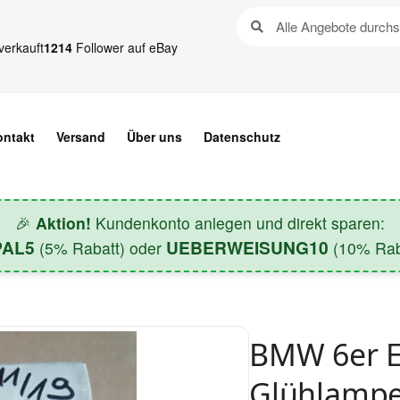
verkauft
1214
Follower auf eBay
ontakt
Versand
Über uns
Datenschutz
🎉
Aktion!
Kundenkonto anlegen und direkt sparen:
PAL5
UEBERWEISUNG10
(5% Rabatt) oder
(10% Raba
BMW 6er E
Glühlampe