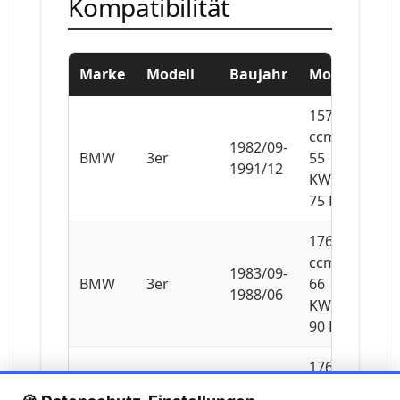
Kompatibilität
Marke
Modell
Baujahr
Motor
1573
ccm,
1982/09-
BMW
3er
55
1991/12
KW,
75 PS
1766
ccm,
1983/09-
BMW
3er
66
1988/06
KW,
90 PS
1766
ccm,
1983/09-