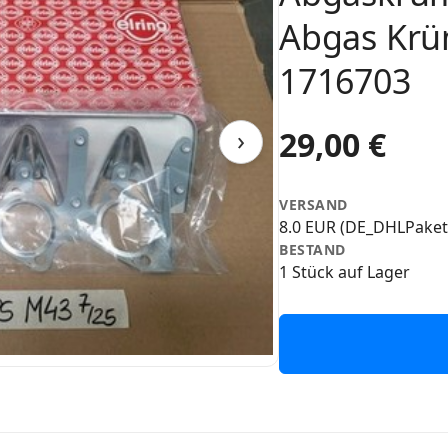
Abgas Krü
1716703
›
29,00 €
VERSAND
8.0 EUR (DE_DHLPaket
BESTAND
1 Stück auf Lager