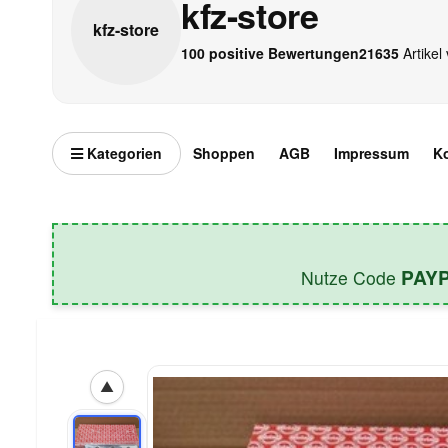
kfz-store
kfz-
store
100 positive Bewertungen
21635
Artikel 
Kategorien
Shoppen
AGB
Impressum
K
PAY
Nutze Code
▲