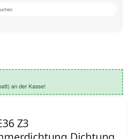
tt) an der Kasse!
36 Z3
merdichtung Dichtung