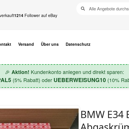
verkauft
1214
Follower auf eBay
ontakt
Versand
Über uns
Datenschutz
🎉
Aktion!
Kundenkonto anlegen und direkt sparen:
PAL5
UEBERWEISUNG10
(5% Rabatt) oder
(10% Raba
BMW E34 E
Abgaskrüm