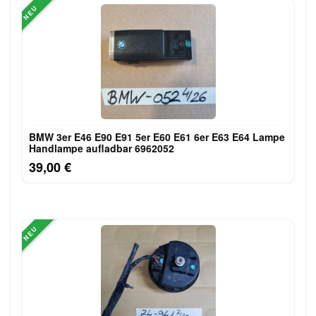
NEU
BMW 3er E46 E90 E91 5er E60 E61 6er E63 E64 Lampe
Handlampe aufladbar 6962052
39,00 €
NEU