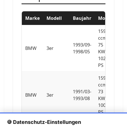
Marke
Modell
Baujahr
Motor
1596
ccm,
1993/09-
75
BMW
3er
1998/05
KW,
102
PS
1596
ccm,
1991/03-
73
BMW
3er
1993/08
KW,
100
PS
🍪 Datenschutz-Einstellungen
1596