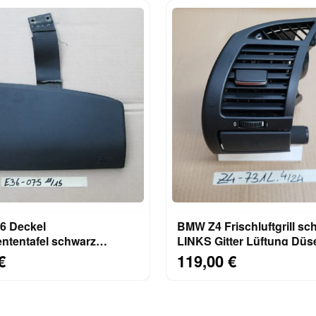
 Deckel
BMW Z4 Frischluftgrill sc
ntentafel schwarz
LINKS Gitter Lüftung Düs
 Beifahrer Airbag Klappe
7025631 Getränkehalter
€
119,00 €