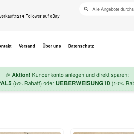
verkauft
1214
Follower auf eBay
ontakt
Versand
Über uns
Datenschutz
🎉
Aktion!
Kundenkonto anlegen und direkt sparen:
PAL5
UEBERWEISUNG10
(5% Rabatt) oder
(10% Raba