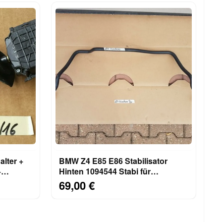
lter +
BMW Z4 E85 E86 Stabilisator
+
Hinten 1094544 Stabi für
Hinterachse
69,00 €