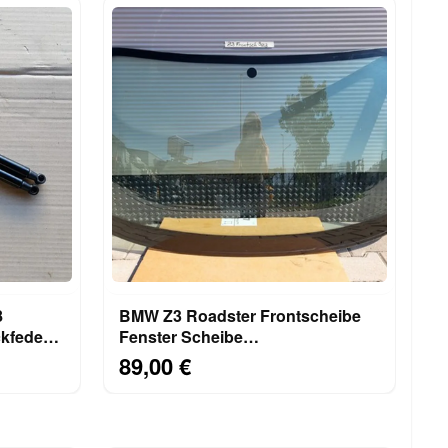
8
BMW Z3 Roadster Frontscheibe
kfeder
Fenster Scheibe
Windschutzscheibe ABHOLUNG
89,00 €