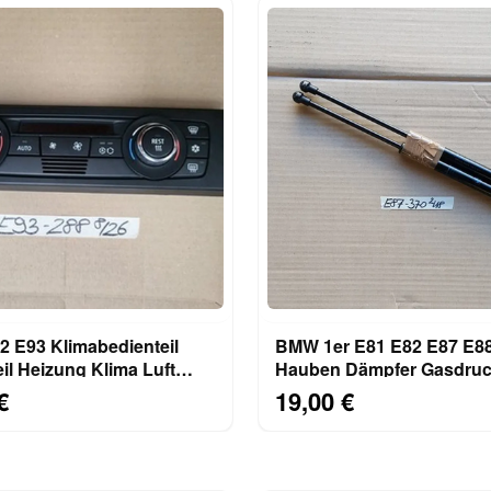
 E93 Klimabedienteil
BMW 1er E81 E82 E87 E8
il Heizung Klima Luft
Hauben Dämpfer Gasdruc
tomatik 9182288
Motorhaube 7118370
€
19,00 €