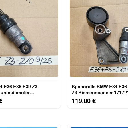
 E36 E38 E39 Z3
Spannrolle BMW E34 E36
gungsdämpfer
Z3 Riemenspanner 1717210 
panner 1717210 M50 M52
M52 M43 S52 Motor
€
119,00 €