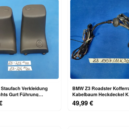
Staufach Verkleidung
BMW Z3 Roadster Koffer
chts Gurt Führung
Kabelbaum Heckdeckel K
ng Höcker 8407723
Heckklappe 11 Kabel
€
49,99 €