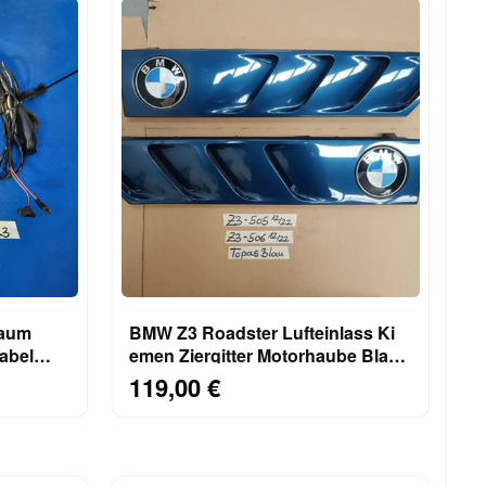
raum
BMW Z3 Roadster Lufteinlass Ki​
abel
emen Ziergitter Motorhaube Blau
rechts links
119,00 €