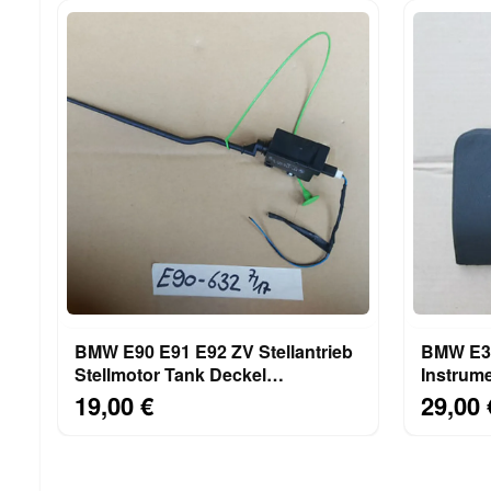
BMW E90 E91 E92 ZV Stellantrieb
BMW E36
Stellmotor Tank Deckel
Instrume
Einfüllklappe 6987632
8157531
19,00 €
29,00 
8119075