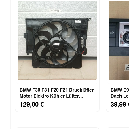
BMW F30 F31 F20 F21 Drucklüfter
BMW E93
Motor Elektro Kühler Lüfter
Dach Le
7640508 Lüfterzarge
Innenle
129,00 €
39,99 