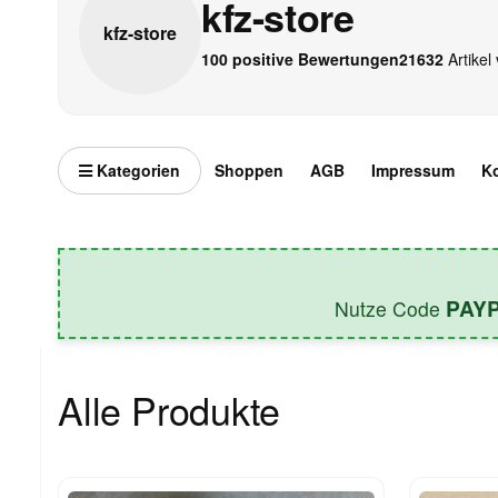
kfz-store
kfz-
store
100 positive Bewertungen
21632
Artikel 
Kategorien
Shoppen
AGB
Impressum
K
PAY
Nutze Code
Alle Produkte