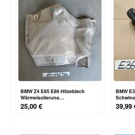
BMW Z4 E85 E86 Hitzeblech
BMW E34
Wärmeisolierung
Schwin
Wärmeschutzblech Stirnwand
Riemens
25,00 €
39,99 
7015672
M43 S52