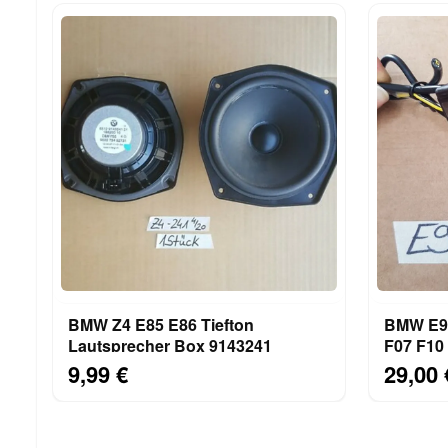
BMW Z4 E85 E86 Tiefton
BMW E90
Lautsprecher Box 9143241
F07 F10
AUX IN 
9,99 €
29,00 