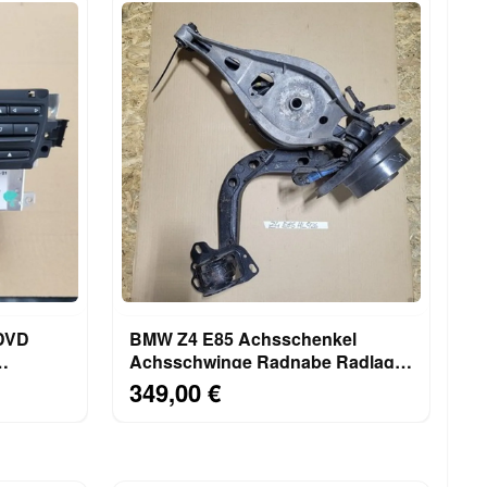
 DVD
BMW Z4 E85 Achsschenkel
Achsschwinge Radnabe Radlager
ersion
HINTEN LINKS
349,00 €