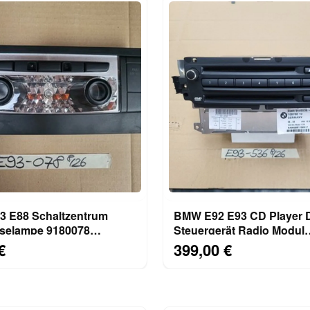
 E88 Schaltzentrum
BMW E92 E93 CD Player
selampe 9180078
Steuergerät Radio Modul
uchte SOS Airbag Off
Navigation 9185536 UK V
€
399,00 €