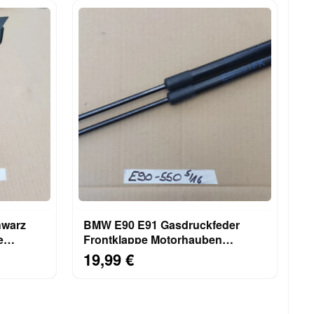
hwarz
BMW E90 E91 Gasdruckfeder
e
Frontklappe Motorhauben
Dämpfer Rechts + Links 7060550
19,99 €