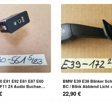
 E91 E92 E81 E87 E60
BMW E39 E38 Blinker Scha
 F11 Z4 Audio Buchse
BC / Blink Abblend Licht 
Schalter 6930561
Fernlicht 8352172
€
22,90 €