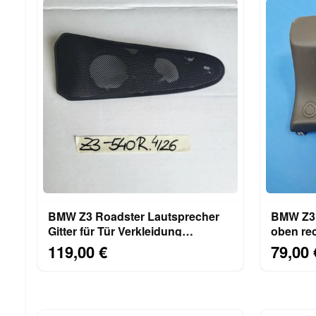
BMW Z3 Roadster Lautsprecher
BMW Z3 
Gitter für Tür Verkleidung
oben re
RECHTS Beifahrer Seite
Abdecku
119,00 €
79,00 