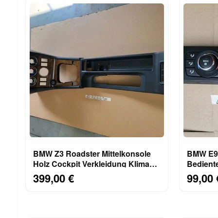
BMW Z3 Roadster Mittelkonsole
BMW E92
Holz Cockpit Verkleidung Klima
Bediente
Blende 8397702
Klimaau
399,00 €
99,00 