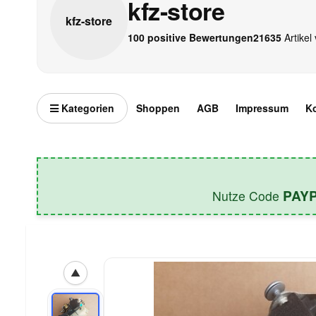
kfz-store
kfz-
store
100 positive Bewertungen
21635
Artikel 
Kategorien
Shoppen
AGB
Impressum
K
PAY
Nutze Code
▲