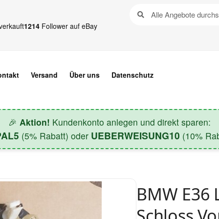
verkauft
1214
Follower auf eBay
ontakt
Versand
Über uns
Datenschutz
🎉
Aktion!
Kundenkonto anlegen und direkt sparen:
PAL5
UEBERWEISUNG10
(5% Rabatt) oder
(10% Raba
BMW E36 L
Schloss V