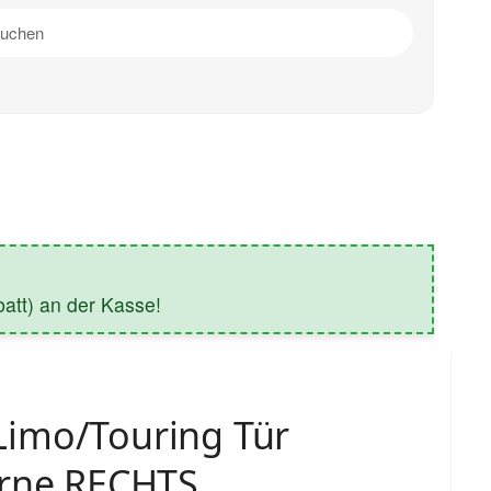
tt) an der Kasse!
imo/Touring Tür
orne RECHTS