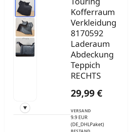
Touring
Kofferraum
Verkleidung
8170592
Laderaum
Abdeckung
Teppich
RECHTS
29,99 €
▼
VERSAND
‹
›
9.9 EUR
(DE_DHLPaket)
BESTAND