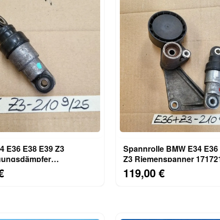
 E36 E38 E39 Z3
Spannrolle BMW E34 E36
gungsdämpfer
Z3 Riemenspanner 1717210 
panner 1717210 M50 M52
M52 M43 S52 Motor
€
119,00 €