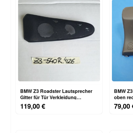
BMW Z3 Roadster Lautsprecher
BMW Z3 
Gitter für Tür Verkleidung
oben re
RECHTS Beifahrer Seite
Abdecku
119,00 €
79,00 