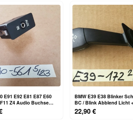
 E91 E92 E81 E87 E60
BMW E39 E38 Blinker Scha
 F11 Z4 Audio Buchse
BC / Blink Abblend Licht 
Schalter 6930561
Fernlicht 8352172
€
22,90 €