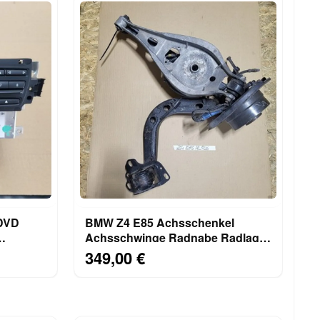
 DVD
BMW Z4 E85 Achsschenkel
Achsschwinge Radnabe Radlager
ersion
HINTEN LINKS
349,00 €