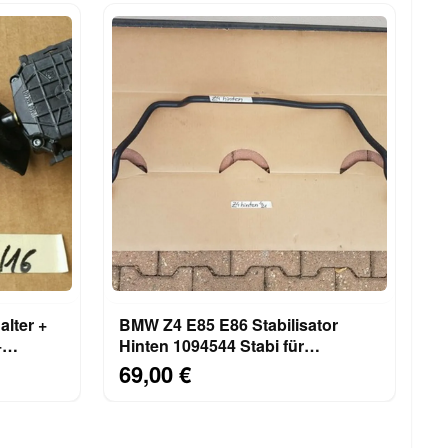
lter +
BMW Z4 E85 E86 Stabilisator
+
Hinten 1094544 Stabi für
Hinterachse
69,00 €