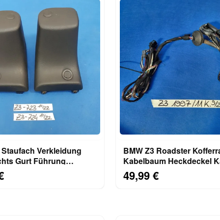
Staufach Verkleidung
BMW Z3 Roadster Koffer
chts Gurt Führung
Kabelbaum Heckdeckel K
ng Höcker 8407723
Heckklappe 11 Kabel
€
49,99 €