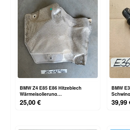
BMW Z4 E85 E86 Hitzeblech
BMW E34
Wärmeisolierung
Schwin
Wärmeschutzblech Stirnwand
Riemens
25,00 €
39,99 
7015672
M43 S52