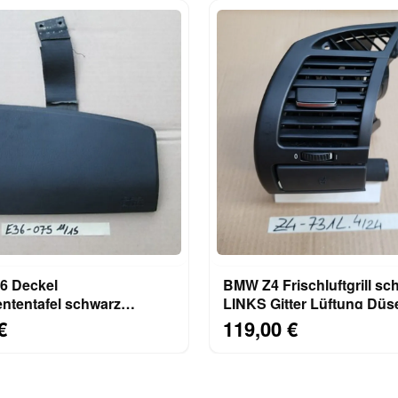
 Deckel
BMW Z4 Frischluftgrill sc
ntentafel schwarz
LINKS Gitter Lüftung Düs
 Beifahrer Airbag Klappe
7025631 Getränkehalter
€
119,00 €