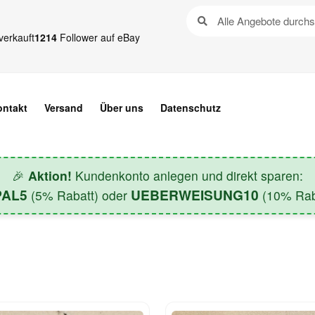
verkauft
1214
Follower auf eBay
ontakt
Versand
Über uns
Datenschutz
🎉
Aktion!
Kundenkonto anlegen und direkt sparen:
PAL5
UEBERWEISUNG10
(5% Rabatt) oder
(10% Raba