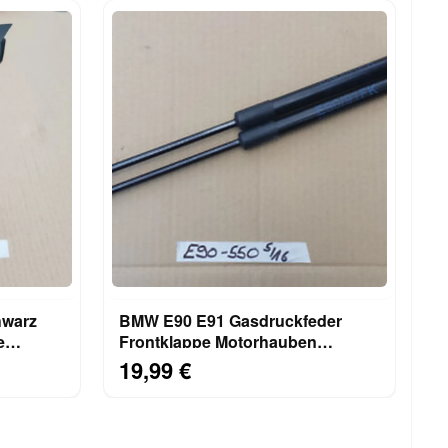
hwarz
BMW E90 E91 Gasdruckfeder
e
Frontklappe Motorhauben
Dämpfer Rechts + Links 7060550
19,99 €