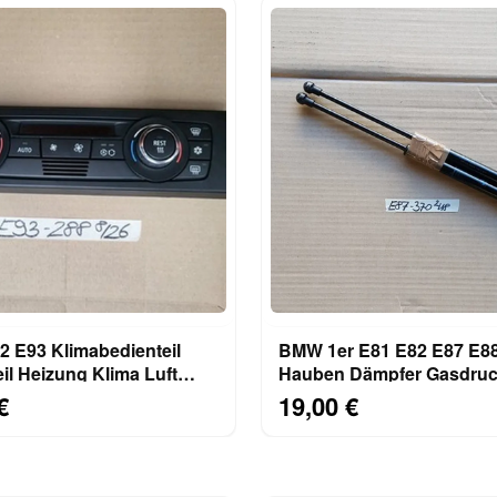
 E93 Klimabedienteil
BMW 1er E81 E82 E87 E8
il Heizung Klima Luft
Hauben Dämpfer Gasdruc
tomatik 9182288
Motorhaube 7118370
€
19,00 €