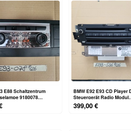
 E88 Schaltzentrum
BMW E92 E93 CD Player
selampe 9180078
Steuergerät Radio Modul
uchte SOS Airbag Off
Navigation 9185536 UK V
€
399,00 €