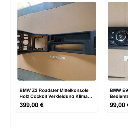
BMW Z3 Roadster Mittelkonsole
BMW E92
Holz Cockpit Verkleidung Klima
Bediente
Blende 8397702
Klimaau
399,00 €
99,00 