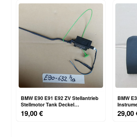
BMW E90 E91 E92 ZV Stellantrieb
BMW E36
Stellmotor Tank Deckel
Instrume
Einfüllklappe 6987632
8157531
19,00 €
29,00 
8119075