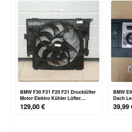
BMW F30 F31 F20 F21 Drucklüfter
BMW E93
Motor Elektro Kühler Lüfter
Dach Le
7640508 Lüfterzarge
Innenle
129,00 €
39,99 