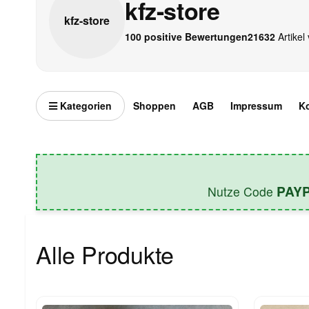
kfz-store
kfz-
store
100 positive Bewertungen
21632
Artikel 
Kategorien
Shoppen
AGB
Impressum
K
PAY
Nutze Code
Alle Produkte