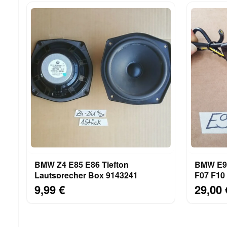
BMW Z4 E85 E86 Tiefton
BMW E90
Lautsprecher Box 9143241
F07 F10
AUX IN 
9,99 €
29,00 