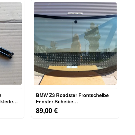
8
BMW Z3 Roadster Frontscheibe
kfeder
Fenster Scheibe
Windschutzscheibe ABHOLUNG
89,00 €