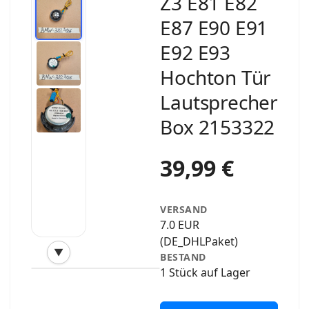
Z3 E81 E82
E87 E90 E91
E92 E93
Hochton Tür
Lautsprecher
Box 2153322
39,99 €
VERSAND
7.0 EUR
(DE_DHLPaket)
▼
BESTAND
‹
›
1 Stück auf Lager