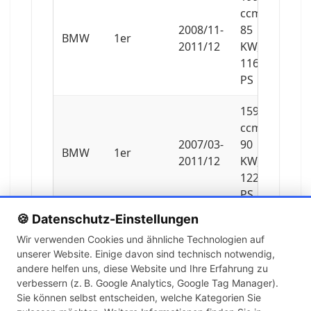
ccm,
2008/11-
85
BMW
1er
2011/12
KW,
116
PS
1599
ccm,
2007/03-
90
BMW
1er
2011/12
KW,
122
PS
🍪 Datenschutz-Einstellungen
1596
Wir verwenden Cookies und ähnliche Technologien auf
ccm,
unserer Website. Einige davon sind technisch notwendig,
2007/09-
85
BMW
1er
andere helfen uns, diese Website und Ihre Erfahrung zu
2011/12
KW,
verbessern (z. B. Google Analytics, Google Tag Manager).
115
Sie können selbst entscheiden, welche Kategorien Sie
PS