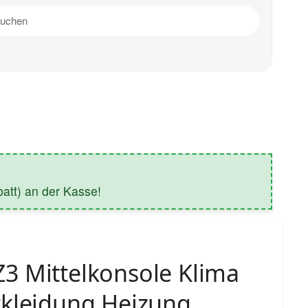
tt) an der Kasse!
3 Mittelkonsole Klima
rkleidung Heizung