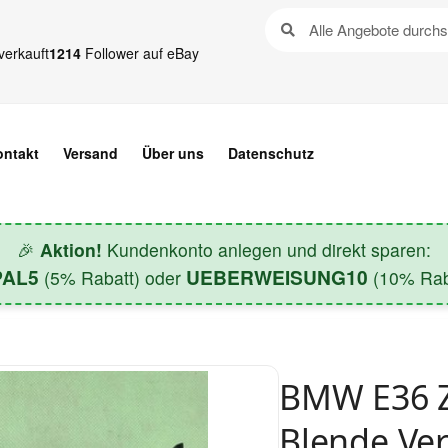
verkauft
1214
Follower auf eBay
ontakt
Versand
Über uns
Datenschutz
🎉
Aktion!
Kundenkonto anlegen und direkt sparen:
PAL5
UEBERWEISUNG10
(5% Rabatt) oder
(10% Raba
BMW E36 Z
Blende Ve