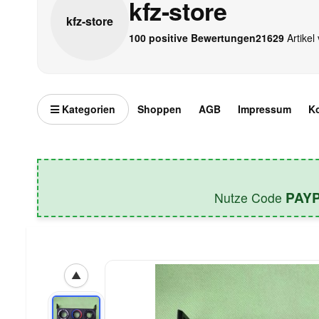
kfz-store
kfz-
store
100 positive Bewertungen
21629
Artikel 
Kategorien
Shoppen
AGB
Impressum
K
PAY
Nutze Code
▲