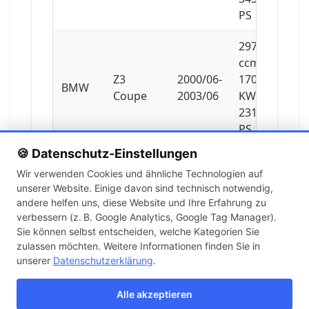
PS
2979
ccm,
Z3
2000/06-
170
BMW
Coupe
2003/06
KW,
231
PS
🍪 Datenschutz-Einstellungen
3201
Wir verwenden Cookies und ähnliche Technologien auf
ccm,
unserer Website. Einige davon sind technisch notwendig,
Z3
2000/08-
252
BMW
andere helfen uns, diese Website und Ihre Erfahrung zu
Coupe
2003/06
KW,
verbessern (z. B. Google Analytics, Google Tag Manager).
343
Sie können selbst entscheiden, welche Kategorien Sie
PS
zulassen möchten. Weitere Informationen finden Sie in
unserer
Datenschutzerklärung
.
3246
ccm,
Alle akzeptieren
Z3
2001/06-
239