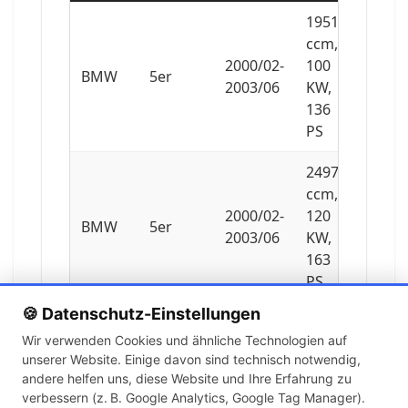
1951
ccm,
2000/02-
100
BMW
5er
2003/06
KW,
136
PS
2497
ccm,
2000/02-
120
BMW
5er
2003/06
KW,
163
PS
🍪 Datenschutz-Einstellungen
2926
Wir verwenden Cookies und ähnliche Technologien auf
ccm,
unserer Website. Einige davon sind technisch notwendig,
1998/08-
135
BMW
5er
andere helfen uns, diese Website und Ihre Erfahrung zu
2000/09
KW,
verbessern (z. B. Google Analytics, Google Tag Manager).