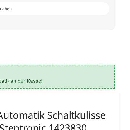
tt) an der Kasse!
utomatik Schaltkulisse
Steptronic 1423830