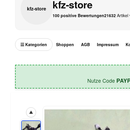
kfz-store
kfz-
store
100 positive Bewertungen
21632
Artikel 
Kategorien
Shoppen
AGB
Impressum
K
PAY
Nutze Code
▲