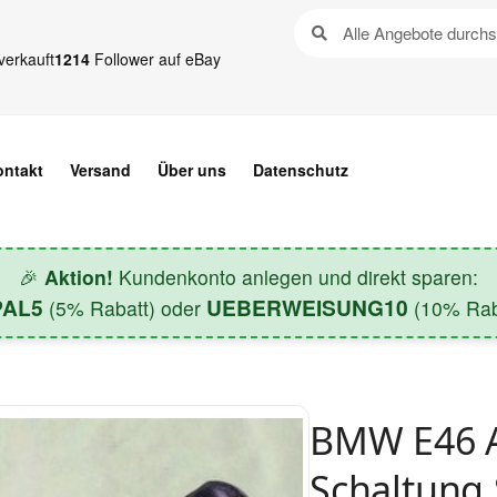
verkauft
1214
Follower auf eBay
ontakt
Versand
Über uns
Datenschutz
🎉
Aktion!
Kundenkonto anlegen und direkt sparen:
PAL5
UEBERWEISUNG10
(5% Rabatt) oder
(10% Raba
BMW E46 A
Schaltung 