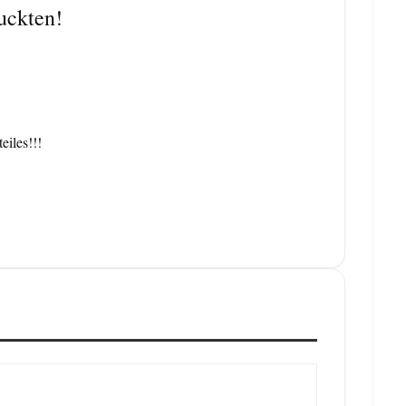
uckten!
eiles!!!