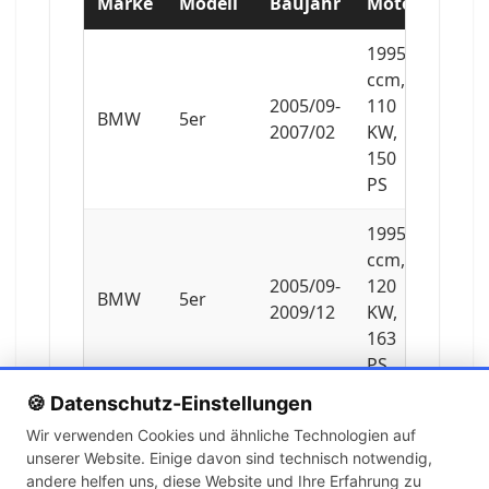
Marke
Modell
Baujahr
Motor
1995
ccm,
2005/09-
110
BMW
5er
2007/02
KW,
150
PS
1995
ccm,
2005/09-
120
BMW
5er
2009/12
KW,
163
PS
🍪 Datenschutz-Einstellungen
1995
Wir verwenden Cookies und ähnliche Technologien auf
ccm,
unserer Website. Einige davon sind technisch notwendig,
2007/09-
130
BMW
5er
andere helfen uns, diese Website und Ihre Erfahrung zu