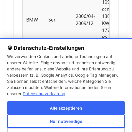
1995
ccm,
2006/04-
130
BMW
5er
2009/12
KW,
177
PS
🍪 Datenschutz-Einstellungen
1995
Wir verwenden Cookies und ähnliche Technologien auf
ccm,
unserer Website. Einige davon sind technisch notwendig,
2005/02-
120
BMW
5er
andere helfen uns, diese Website und Ihre Erfahrung zu
2008/02
KW,
verbessern (z. B. Google Analytics, Google Tag Manager).
163
Sie können selbst entscheiden, welche Kategorien Sie
PS
zulassen möchten. Weitere Informationen finden Sie in
unserer
Datenschutzerklärung
.
2171
ccm,
Alle akzeptieren
2003/07-
125
BMW
5er
2010/03
KW,
Nur notwendige
170
Über uns
Kontakt
Versand
Impressum
AGB
Widerruf