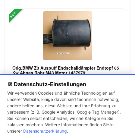
NEU
Orig.BMW Z3 Auspuff Endschalldämpfer Endtopf 85
Kw Abgas Rohr M43 Motor 1437979
139,00 €
🍪 Datenschutz-Einstellungen
Wir verwenden Cookies und ähnliche Technologien auf
unserer Website. Einige davon sind technisch notwendig,
←
→
andere helfen uns, diese Website und Ihre Erfahrung zu
1
2
3
…
143
verbessern (z. B. Google Analytics, Google Tag Manager).
Sie können selbst entscheiden, welche Kategorien Sie
zulassen möchten. Weitere Informationen finden Sie in
Artikel pro Seite
unserer
Datenschutzerklärung
.