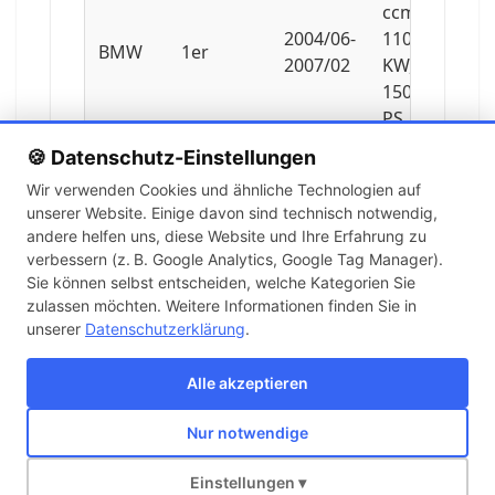
ccm,
2004/06-
110
BMW
1er
2007/02
KW,
150
PS
🍪 Datenschutz-Einstellungen
1995
Wir verwenden Cookies und ähnliche Technologien auf
ccm,
unserer Website. Einige davon sind technisch notwendig,
2004/06-
110
BMW
1er
andere helfen uns, diese Website und Ihre Erfahrung zu
2007/02
KW,
verbessern (z. B. Google Analytics, Google Tag Manager).
150
Sie können selbst entscheiden, welche Kategorien Sie
PS
zulassen möchten. Weitere Informationen finden Sie in
unserer
Datenschutzerklärung
.
1995
ccm,
Alle akzeptieren
2004/06-
120
BMW
1er
2011/06
KW,
Nur notwendige
163
Über uns
Kontakt
Versand
Impressum
AGB
Widerruf
PS
Einstellungen ▾
Copyright © 2026 KFZ-STORE v2.0