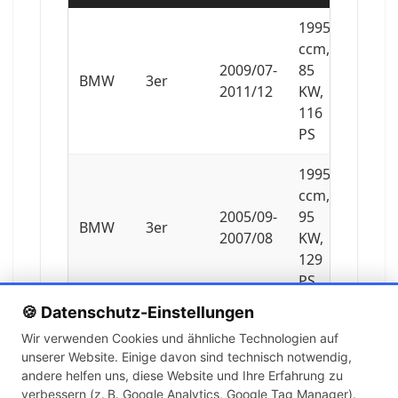
1995
ccm,
2009/07-
85
BMW
3er
2011/12
KW,
116
PS
1995
ccm,
2005/09-
95
BMW
3er
2007/08
KW,
129
PS
🍪 Datenschutz-Einstellungen
1995
Wir verwenden Cookies und ähnliche Technologien auf
ccm,
unserer Website. Einige davon sind technisch notwendig,
2007/09-
100
BMW
3er
andere helfen uns, diese Website und Ihre Erfahrung zu
2011/10
KW,
verbessern (z. B. Google Analytics, Google Tag Manager).