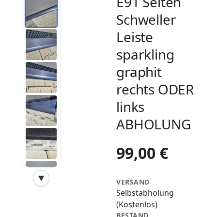
E91 Seiten
Schweller
Leiste
sparkling
graphit
rechts ODER
links
ABHOLUNG
99,00 €
▼
VERSAND
‹
›
Selbstabholung
(Kostenlos)
BESTAND