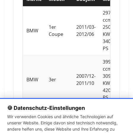
2979
ccm,
1er
2011/03-
250
BMW
Coupe
2012/06
KW,
340
PS
3999
ccm,
2007/12-
309
BMW
3er
2011/10
KW,
420
PS
🍪 Datenschutz-Einstellungen
3999
Wir verwenden Cookies und ähnliche Technologien auf
ccm,
unserer Website. Einige davon sind technisch notwendig,
3er
2008/03-
309
BMW
andere helfen uns, diese Website und Ihre Erfahrung zu
Cabriolet
2013/10
KW,