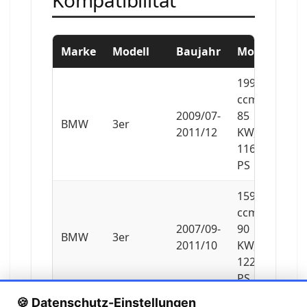
Marke
Modell
Baujahr
Motor
1995
ccm,
2009/07-
85
BMW
3er
2011/12
KW,
116
PS
1599
ccm,
2007/09-
90
BMW
3er
2011/10
KW,
122
PS
🍪 Datenschutz-Einstellungen