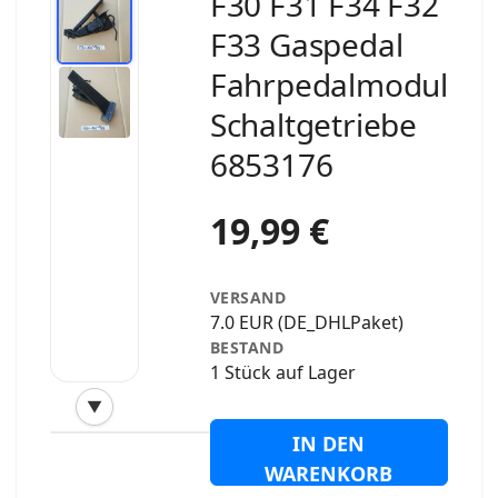
F30 F31 F34 F32
F33 Gaspedal
Fahrpedalmodul
Schaltgetriebe
6853176
19,99 €
VERSAND
7.0 EUR (DE_DHLPaket)
BESTAND
1 Stück auf Lager
▼
‹
›
IN DEN
WARENKORB