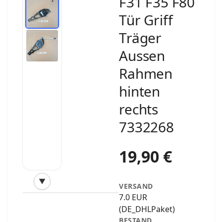
F31 F35 F80
Tür Griff
Träger
Aussen
Rahmen
hinten
rechts
7332268
19,90 €
▼
VERSAND
‹
›
7.0 EUR
(DE_DHLPaket)
BESTAND