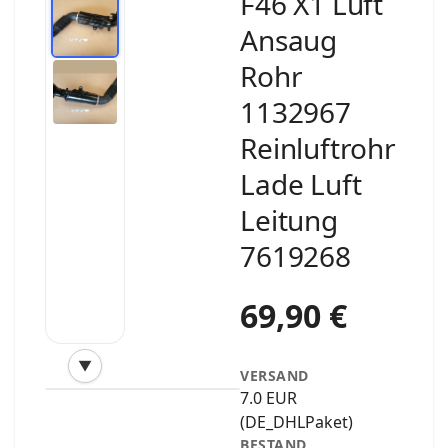
F46 X1 Luft
Ansaug
Rohr
1132967
Reinluftrohr
Lade Luft
Leitung
7619268
69,90 €
▼
VERSAND
‹
›
7.0 EUR
(DE_DHLPaket)
BESTAND