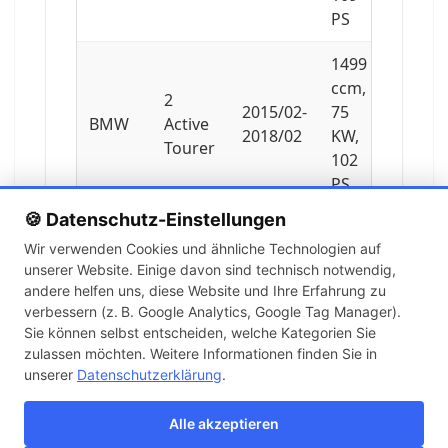
PS
1499
ccm,
2
2015/02-
75
BMW
Active
2018/02
KW,
Tourer
102
PS
🍪 Datenschutz-Einstellungen
1499
Wir verwenden Cookies und ähnliche Technologien auf
ccm,
2
unserer Website. Einige davon sind technisch notwendig,
2018/03-
103
BMW
Active
andere helfen uns, diese Website und Ihre Erfahrung zu
2019/12
KW,
Tourer
verbessern (z. B. Google Analytics, Google Tag Manager).
140
Sie können selbst entscheiden, welche Kategorien Sie
PS
zulassen möchten. Weitere Informationen finden Sie in
unserer
Datenschutzerklärung
.
1499
ccm,
Alle akzeptieren
2
2014/07-
100