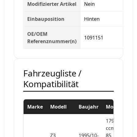
Modifizierter Artikel
Nein
Einbauposition
Hinten
OE/OEM
1091151
Referenznummer(n)
Fahrzeugliste /
Kompatibilität
Marke
Modell
Baujahr
Motor
1796
ccm,
Z3
1995/10-
85