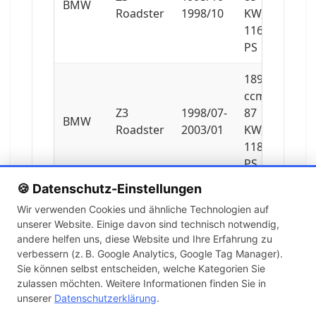
BMW
Roadster
1998/10
KW,
116
PS
1895
ccm,
Z3
1998/07-
87
BMW
Roadster
2003/01
KW,
118
PS
🍪 Datenschutz-Einstellungen
1895
Wir verwenden Cookies und ähnliche Technologien auf
ccm,
unserer Website. Einige davon sind technisch notwendig,
Z3
1999/01-
85
BMW
andere helfen uns, diese Website und Ihre Erfahrung zu
Roadster
2003/01
KW,
verbessern (z. B. Google Analytics, Google Tag Manager).
116
Sie können selbst entscheiden, welche Kategorien Sie
PS
zulassen möchten. Weitere Informationen finden Sie in
unserer
Datenschutzerklärung
.
1895