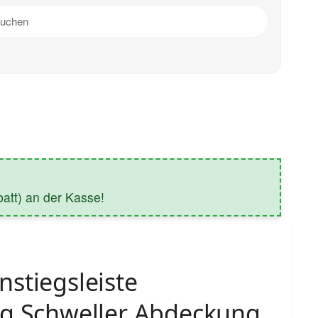
tt) an der Kasse!
stiegsleiste
ng Schweller Abdeckung