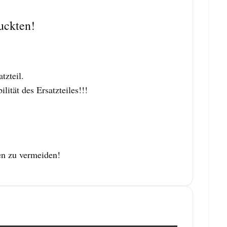
uckten!
zteil.
tät des Ersatzteiles!!!
en zu vermeiden!