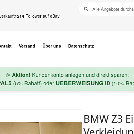
verkauft
1214
Follower auf eBay
ontakt
Versand
Über uns
Datenschutz
🎉
Aktion!
Kundenkonto anlegen und direkt sparen:
PAL5
UEBERWEISUNG10
(5% Rabatt) oder
(10% Raba
BMW Z3 Ein
Verkleidu