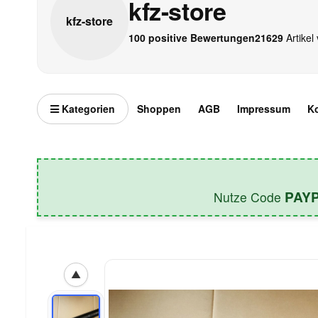
kfz-store
kfz-
store
100 positive Bewertungen
21629
Artikel 
Kategorien
Shoppen
AGB
Impressum
K
PAY
Nutze Code
▲