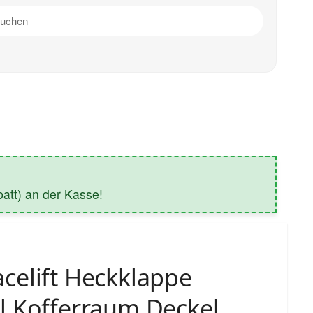
tt) an der Kasse!
celift Heckklappe
l Kofferraum Deckel