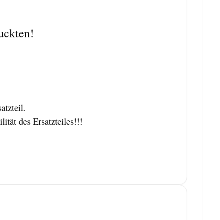
uckten!
tzteil.
tät des Ersatzteiles!!!