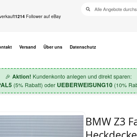
verkauft
1214
Follower auf eBay
ontakt
Versand
Über uns
Datenschutz
🎉
Aktion!
Kundenkonto anlegen und direkt sparen:
PAL5
UEBERWEISUNG10
(5% Rabatt) oder
(10% Raba
BMW Z3 Fa
Heckdecke