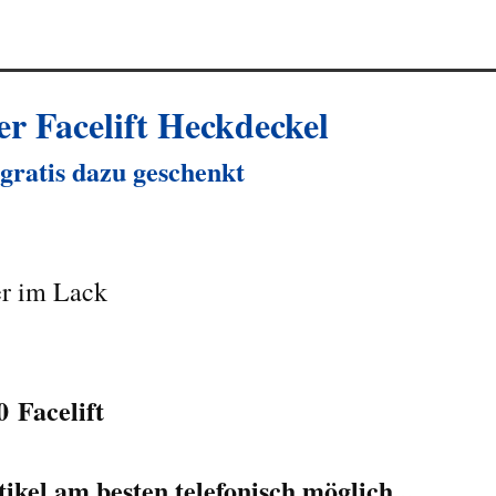
 Facelift Heckdeckel
ratis dazu geschenkt
zer im Lack
0
Facelift
tikel
am besten telefonisch
möglich...