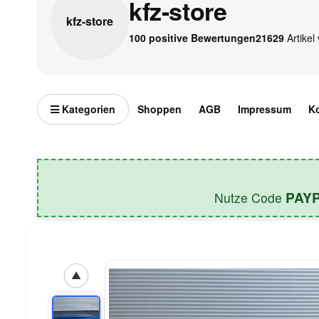
kfz-store
kfz-
store
100 positive Bewertungen
21629
Artikel 
Kategorien
Shoppen
AGB
Impressum
K
PAY
Nutze Code
▲