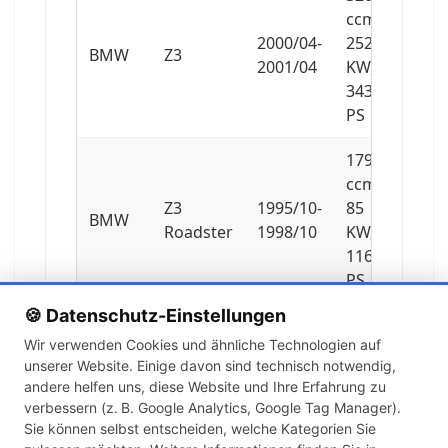
ccm,
2000/04-
252
BMW
Z3
2001/04
KW,
343
PS
1796
ccm,
Z3
1995/10-
85
BMW
Roadster
1998/10
KW,
116
PS
🍪 Datenschutz-Einstellungen
1895
Wir verwenden Cookies und ähnliche Technologien auf
ccm,
unserer Website. Einige davon sind technisch notwendig,
Z3
1999/01-
85
BMW
andere helfen uns, diese Website und Ihre Erfahrung zu
Roadster
2003/01
KW,
verbessern (z. B. Google Analytics, Google Tag Manager).
116
Sie können selbst entscheiden, welche Kategorien Sie
PS