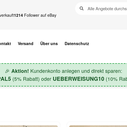
verkauft
1214
Follower auf eBay
ontakt
Versand
Über uns
Datenschutz
🎉
Aktion!
Kundenkonto anlegen und direkt sparen:
PAL5
UEBERWEISUNG10
(5% Rabatt) oder
(10% Raba