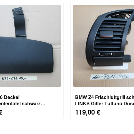
 Deckel
BMW Z4 Frischluftgrill sc
ntentafel schwarz
LINKS Gitter Lüftung Düs
 Beifahrer Airbag Klappe
7025631 Getränkehalter
€
119,00 €