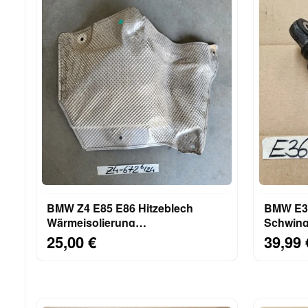
BMW Z4 E85 E86 Hitzeblech
BMW E34
Wärmeisolierung
Schwin
Wärmeschutzblech Stirnwand
Riemens
25,00 €
39,99 
7015672
M43 S52