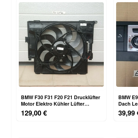
BMW F30 F31 F20 F21 Drucklüfter
BMW E93
Motor Elektro Kühler Lüfter
Dach Le
7640508 Lüfterzarge
Innenle
129,00 €
39,99 