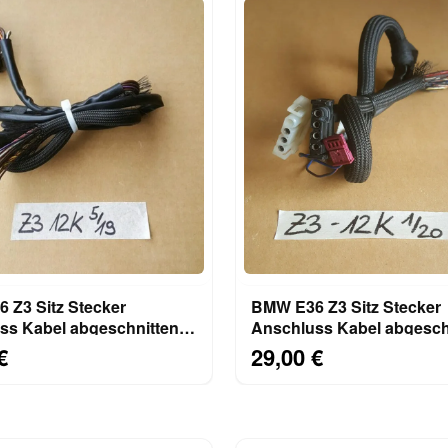
 Z3 Sitz Stecker
BMW E36 Z3 Sitz Stecker
ss Kabel abgeschnitten
Anschluss Kabel abgesch
l Kabel 1378134
12 Einzel Kabel
€
29,00 €