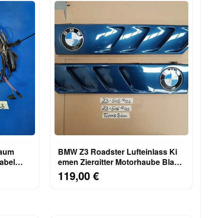
raum
BMW Z3 Roadster Lufteinlass Ki​
abel
emen Ziergitter Motorhaube Blau
rechts links
119,00 €