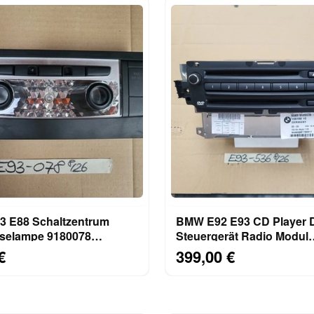
 E88 Schaltzentrum
BMW E92 E93 CD Player
selampe 9180078
Steuergerät Radio Modul
uchte SOS Airbag Off
Navigation 9185536 UK V
€
399,00 €