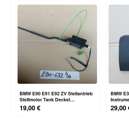
BMW E90 E91 E92 ZV Stellantrieb
BMW E36
Stellmotor Tank Deckel
Instrume
Einfüllklappe 6987632
8157531
19,00 €
29,00 
8119075