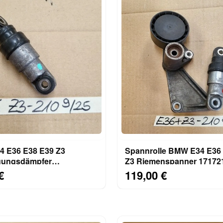
 E36 E38 E39 Z3
Spannrolle BMW E34 E36
gungsdämpfer
Z3 Riemenspanner 1717210 
panner 1717210 M50 M52
M52 M43 S52 Motor
€
119,00 €