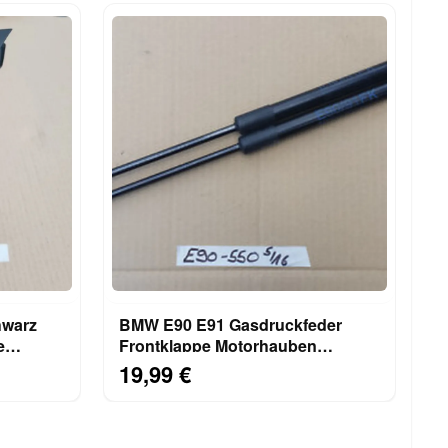
hwarz
BMW E90 E91 Gasdruckfeder
e
Frontklappe Motorhauben
Dämpfer Rechts + Links 7060550
19,99 €