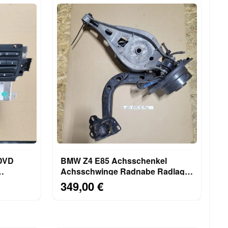
 DVD
BMW Z4 E85 Achsschenkel
Achsschwinge Radnabe Radlager
ersion
HINTEN LINKS
349,00 €