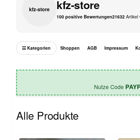
kfz-store
kfz-
store
100 positive Bewertungen
21632
Artikel 
Kategorien
Shoppen
AGB
Impressum
K
PAY
Nutze Code
Alle Produkte