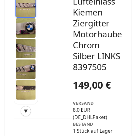
Lufteinlass
Ki​emen
Ziergitter
Motorhaube
Chrom
Silber LINKS
8397505
149,00 €
VERSAND
8.0 EUR
▼
‹
›
(DE_DHLPaket)
BESTAND
1 Stück auf Lager