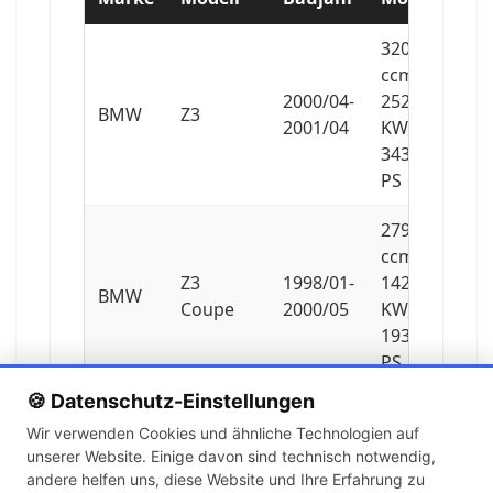
3201
ccm,
2000/04-
252
BMW
Z3
2001/04
KW,
343
PS
2793
ccm,
Z3
1998/01-
142
BMW
Coupe
2000/05
KW,
193
PS
🍪 Datenschutz-Einstellungen
2979
Wir verwenden Cookies und ähnliche Technologien auf
ccm,
unserer Website. Einige davon sind technisch notwendig,
Z3
2000/06-
170
BMW
andere helfen uns, diese Website und Ihre Erfahrung zu
Coupe
2003/06
KW,