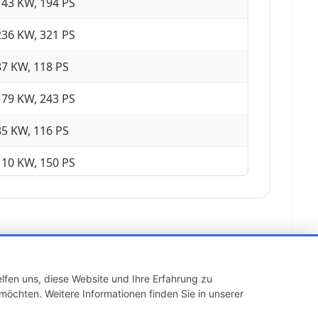
143 KW, 194 PS
236 KW, 321 PS
87 KW, 118 PS
179 KW, 243 PS
85 KW, 116 PS
110 KW, 150 PS
252 KW, 343 PS
120 KW, 163 PS
125 KW, 170 PS
lfen uns, diese Website und Ihre Erfahrung zu
141 KW, 192 PS
möchten. Weitere Informationen finden Sie in unserer