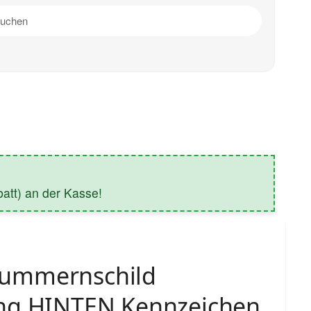
tt) an der Kasse!
ummernschild
ng HINTEN Kennzeichen