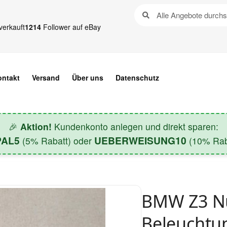
verkauft
1214
Follower auf eBay
ontakt
Versand
Über uns
Datenschutz
🎉
Aktion!
Kundenkonto anlegen und direkt sparen:
PAL5
UEBERWEISUNG10
(5% Rabatt) oder
(10% Raba
BMW Z3 N
Beleuchtu