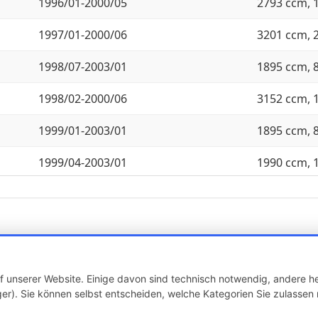
1996/01-2000/05
2793 ccm, 
1997/01-2000/06
3201 ccm, 
1998/07-2003/01
1895 ccm, 
1998/02-2000/06
3152 ccm, 
1999/01-2003/01
1895 ccm, 
1999/04-2003/01
1990 ccm, 
2000/04-2001/04
3201 ccm, 
2000/08-2003/01
2171 ccm, 
2000/10-2002/06
2171 ccm, 
 unserer Website. Einige davon sind technisch notwendig, andere he
2000/10-2002/08
2494 ccm, 
er). Sie können selbst entscheiden, welche Kategorien Sie zulassen 