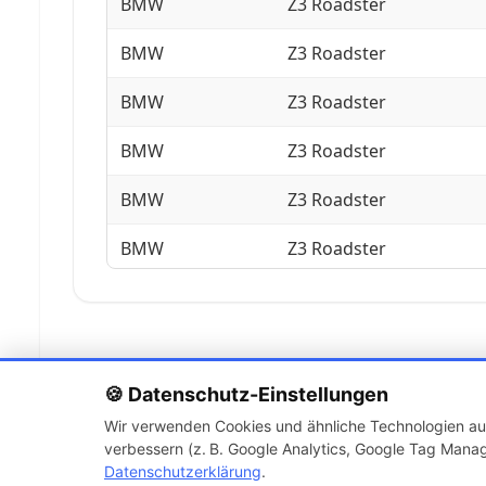
BMW
Z3 Roadster
BMW
Z3 Roadster
BMW
Z3 Roadster
BMW
Z3 Roadster
BMW
Z3 Roadster
BMW
Z3 Roadster
BMW
Z3
BMW
Z3 Roadster
BMW
Z3 Roadster
🍪 Datenschutz-Einstellungen
Wir verwenden Cookies und ähnliche Technologien auf
BMW
Z3 Roadster
verbessern (z. B. Google Analytics, Google Tag Manag
Datenschutzerklärung
.