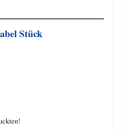
bel Stück
uckten!