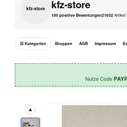
kfz-store
kfz-
store
100 positive Bewertungen
21632
Artikel 
Kategorien
Shoppen
AGB
Impressum
K
PAY
Nutze Code
▲