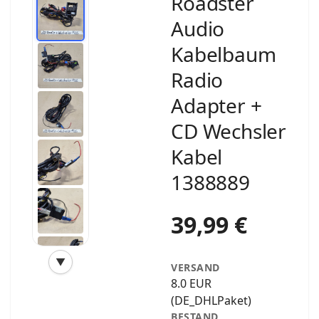
Roadster
Audio
Kabelbaum
Radio
Adapter +
CD Wechsler
Kabel
1388889
39,99 €
▼
VERSAND
‹
›
8.0 EUR
(DE_DHLPaket)
BESTAND