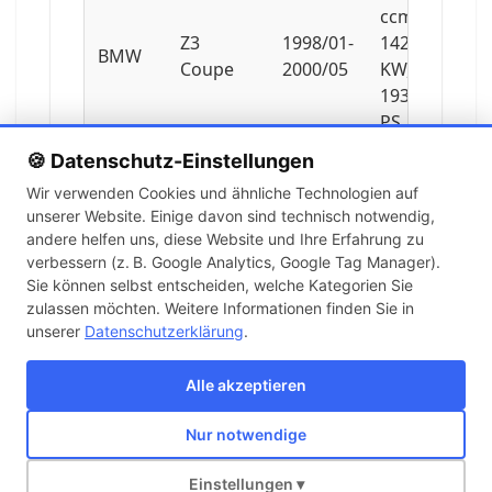
ccm,
Z3
1998/01-
142
BMW
Coupe
2000/05
KW,
193
PS
🍪 Datenschutz-Einstellungen
2979
Wir verwenden Cookies und ähnliche Technologien auf
ccm,
unserer Website. Einige davon sind technisch notwendig,
Z3
2000/06-
170
BMW
andere helfen uns, diese Website und Ihre Erfahrung zu
Coupe
2003/06
KW,
verbessern (z. B. Google Analytics, Google Tag Manager).
231
Sie können selbst entscheiden, welche Kategorien Sie
PS
zulassen möchten. Weitere Informationen finden Sie in
unserer
Datenschutzerklärung
.
3201
ccm,
Alle akzeptieren
Z3
2000/08-
252
BMW
Coupe
2003/06
KW,
Nur notwendige
343
Über uns
Kontakt
Versand
Impressum
AGB
Widerruf
PS
Einstellungen ▾
Copyright © 2026 KFZ-STORE v2.0