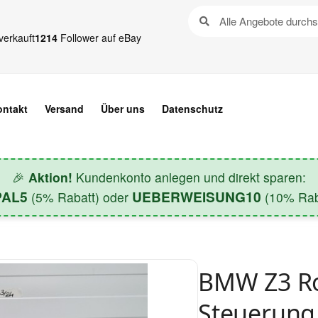
verkauft
1214
Follower auf eBay
ontakt
Versand
Über uns
Datenschutz
🎉
Aktion!
Kundenkonto anlegen und direkt sparen:
PAL5
UEBERWEISUNG10
(5% Rabatt) oder
(10% Raba
BMW Z3 Ro
Steuerung