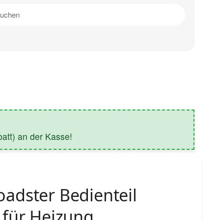
tt) an der Kasse!
adster Bedienteil
 für Heizung