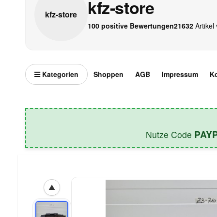
kfz-store
kfz-
store
100 positive Bewertungen
21632
Artikel 
Kategorien
Shoppen
AGB
Impressum
K
PAY
Nutze Code
▲