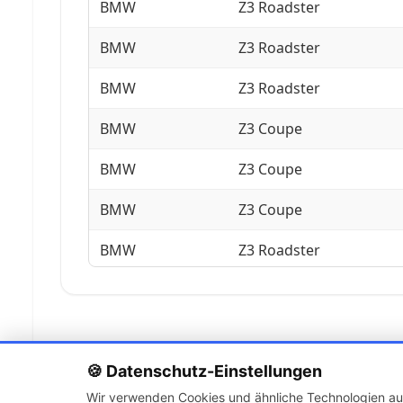
BMW
Z3 Roadster
BMW
Z3 Roadster
BMW
Z3 Roadster
BMW
Z3 Coupe
BMW
Z3 Coupe
BMW
Z3 Coupe
BMW
Z3 Roadster
BMW
Z3 Roadster
BMW
Z3 Roadster
BMW
Z3 Roadster
🍪 Datenschutz-Einstellungen
Wir verwenden Cookies und ähnliche Technologien auf