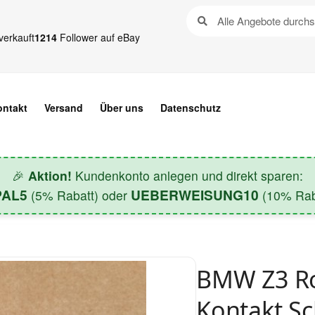
verkauft
1214
Follower auf eBay
ontakt
Versand
Über uns
Datenschutz
🎉
Aktion!
Kundenkonto anlegen und direkt sparen:
PAL5
UEBERWEISUNG10
(5% Rabatt) oder
(10% Raba
BMW Z3 Ro
Kontakt S