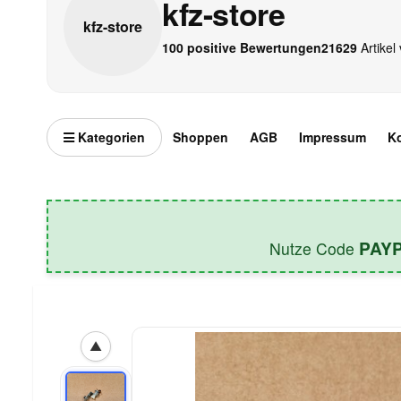
kfz-store
kfz-
store
100 positive Bewertungen
21629
Artikel 
Kategorien
Shoppen
AGB
Impressum
K
PAY
Nutze Code
▲