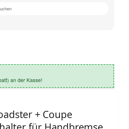
tt) an der Kasse!
adster + Coupe
chalter für Handbremse