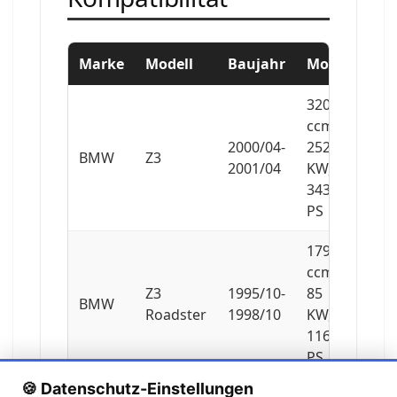
Marke
Modell
Baujahr
Motor
3201
ccm,
2000/04-
252
BMW
Z3
2001/04
KW,
343
PS
1796
ccm,
Z3
1995/10-
85
BMW
Roadster
1998/10
KW,
116
PS
🍪 Datenschutz-Einstellungen
1895