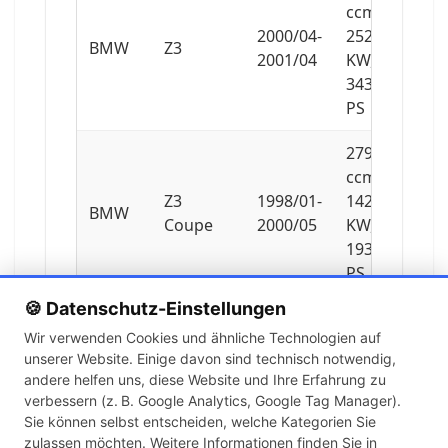
ccm,
2000/04-
252
BMW
Z3
2001/04
KW,
343
PS
2793
ccm,
Z3
1998/01-
142
BMW
Coupe
2000/05
KW,
193
PS
🍪 Datenschutz-Einstellungen
2979
Wir verwenden Cookies und ähnliche Technologien auf
ccm,
unserer Website. Einige davon sind technisch notwendig,
Z3
2000/06-
170
BMW
andere helfen uns, diese Website und Ihre Erfahrung zu
Coupe
2003/06
KW,
verbessern (z. B. Google Analytics, Google Tag Manager).
231
Sie können selbst entscheiden, welche Kategorien Sie
PS
zulassen möchten. Weitere Informationen finden Sie in