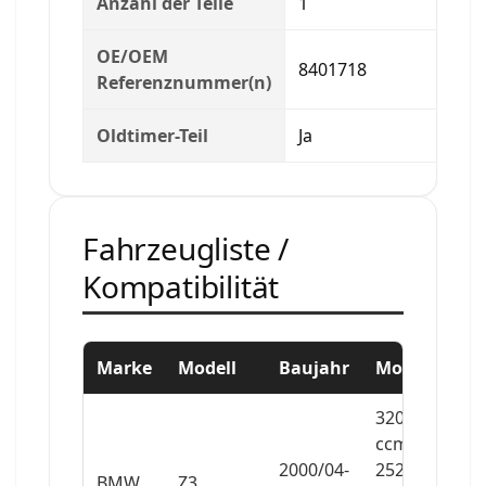
Anzahl der Teile
1
OE/OEM
8401718
Referenznummer(n)
Oldtimer-Teil
Ja
Fahrzeugliste /
Kompatibilität
Marke
Modell
Baujahr
Motor
3201
ccm,
2000/04-
252
BMW
Z3