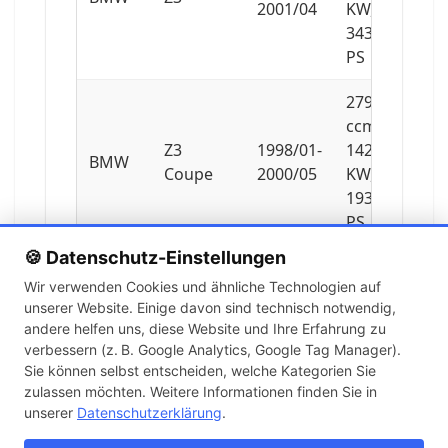
2001/04
KW,
343
PS
2793
ccm,
Z3
1998/01-
142
BMW
Coupe
2000/05
KW,
193
PS
🍪 Datenschutz-Einstellungen
2979
Wir verwenden Cookies und ähnliche Technologien auf
ccm,
unserer Website. Einige davon sind technisch notwendig,
Z3
2000/06-
170
BMW
andere helfen uns, diese Website und Ihre Erfahrung zu
Coupe
2003/06
KW,
verbessern (z. B. Google Analytics, Google Tag Manager).
231
Sie können selbst entscheiden, welche Kategorien Sie
PS
zulassen möchten. Weitere Informationen finden Sie in
unserer
Datenschutzerklärung
.
3201