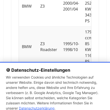
2000/04-
252
BMW
Z3
2001/04
KW,
343
PS
1796
ccm,
Z3
1995/10-
85
BMW
Roadster
1998/10
KW,
116
PS
🍪 Datenschutz-Einstellungen
1895
Wir verwenden Cookies und ähnliche Technologien auf
ccm,
unserer Website. Einige davon sind technisch notwendig,
Z3
1999/01-
85
BMW
andere helfen uns, diese Website und Ihre Erfahrung zu
Roadster
2003/01
KW,
verbessern (z. B. Google Analytics, Google Tag Manager).
116
Sie können selbst entscheiden, welche Kategorien Sie
PS
zulassen möchten. Weitere Informationen finden Sie in
unserer
Datenschutzerklärung
.