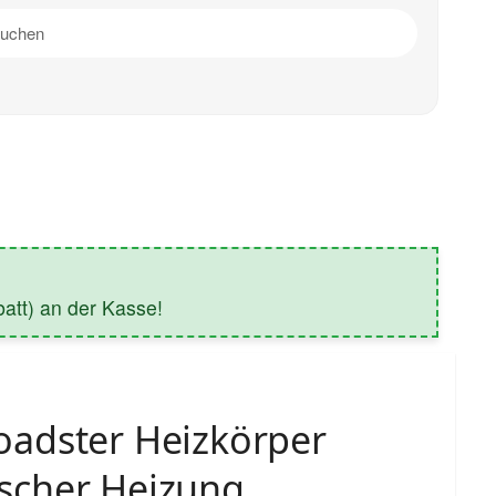
tt) an der Kasse!
adster Heizkörper
cher Heizung