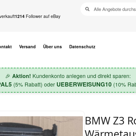
verkauft
1214
Follower auf eBay
ontakt
Versand
Über uns
Datenschutz
🎉
Aktion!
Kundenkonto anlegen und direkt sparen:
PAL5
UEBERWEISUNG10
(5% Rabatt) oder
(10% Raba
BMW Z3 Ro
Wärmetaus