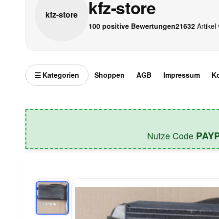
kfz-store
kfz-
store
100 positive Bewertungen
21632
Artikel 
Kategorien
Shoppen
AGB
Impressum
K
PAY
Nutze Code