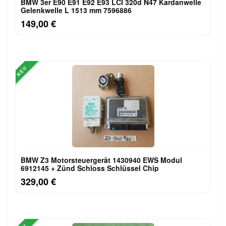
BMW 3er E90 E91 E92 E93 LCI 320d N47 Kardanwelle
Gelenkwelle L 1513 mm 7596886
149,00 €
NEU
BMW Z3 Motorsteuergerät 1430940 EWS Modul
6912145 + Zünd Schloss Schlüssel Chip
329,00 €