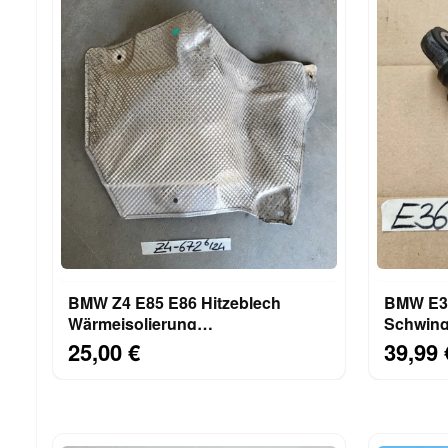
BMW Z4 E85 E86 Hitzeblech
BMW E34
Wärmeisolierung
Schwin
Wärmeschutzblech Stirnwand
Riemens
25,00 €
39,99 
7015672
M43 S52