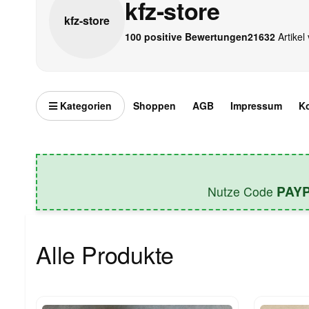
kfz-store
kfz-
store
100 positive Bewertungen
21632
Artikel 
Kategorien
Shoppen
AGB
Impressum
K
PAY
Nutze Code
Alle Produkte