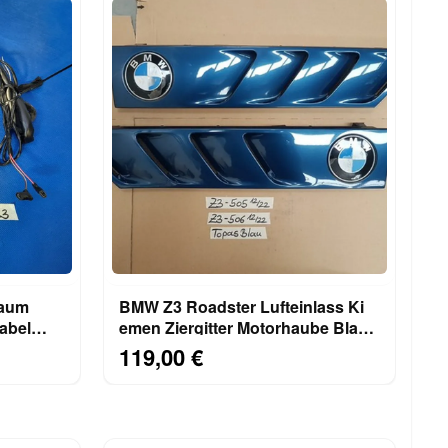
raum
BMW Z3 Roadster Lufteinlass Ki​
abel
emen Ziergitter Motorhaube Blau
rechts links
119,00 €