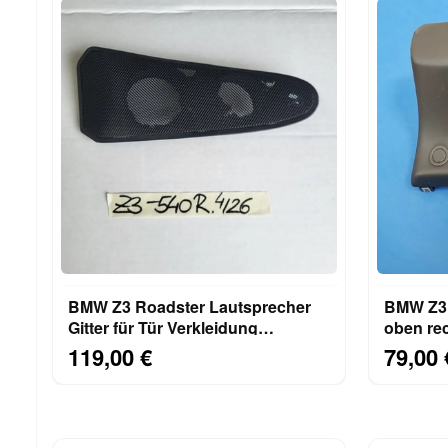
BMW Z3 Roadster Lautsprecher
BMW Z3 
Gitter für Tür Verkleidung
oben re
RECHTS Beifahrer Seite
Abdecku
119,00 €
79,00 