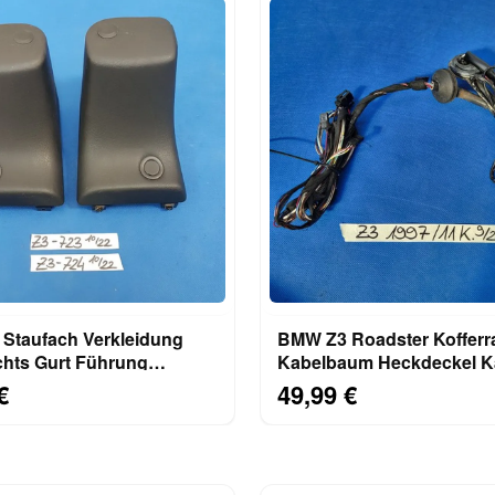
Staufach Verkleidung
BMW Z3 Roadster Koffer
chts Gurt Führung
Kabelbaum Heckdeckel K
ng Höcker 8407723
Heckklappe 11 Kabel
€
49,99 €