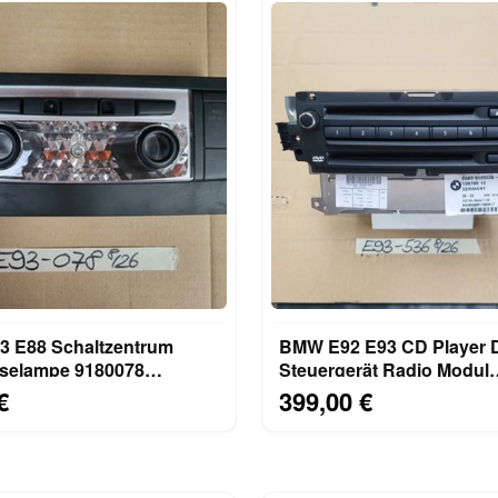
 E88 Schaltzentrum
BMW E92 E93 CD Player
selampe 9180078
Steuergerät Radio Modul
uchte SOS Airbag Off
Navigation 9185536 UK V
€
399,00 €