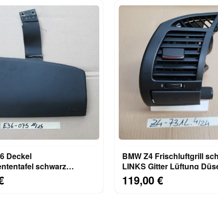
 Deckel
BMW Z4 Frischluftgrill sc
ntentafel schwarz
LINKS Gitter Lüftung Düs
 Beifahrer Airbag Klappe
7025631 Getränkehalter
€
119,00 €