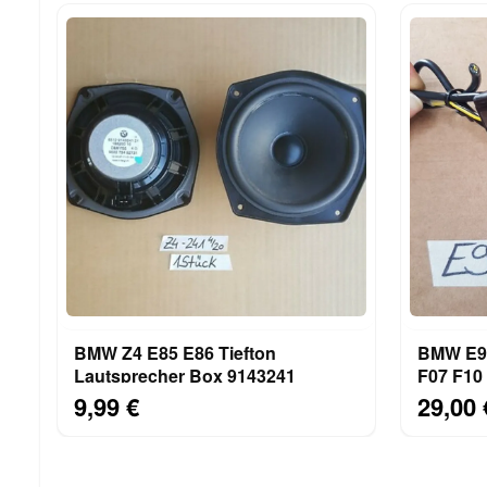
BMW Z4 E85 E86 Tiefton
BMW E90
Lautsprecher Box 9143241
F07 F10
AUX IN 
9,99 €
29,00 