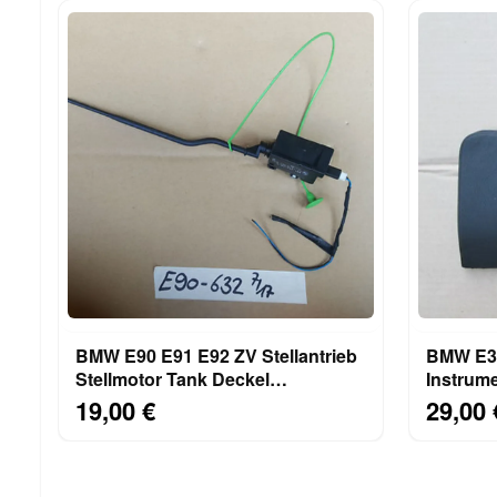
BMW E90 E91 E92 ZV Stellantrieb
BMW E36
Stellmotor Tank Deckel
Instrume
Einfüllklappe 6987632
8157531
19,00 €
29,00 
8119075