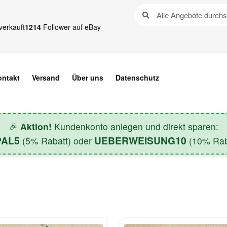
verkauft
1214
Follower auf eBay
ontakt
Versand
Über uns
Datenschutz
🎉
Aktion!
Kundenkonto anlegen und direkt sparen:
PAL5
UEBERWEISUNG10
(5% Rabatt) oder
(10% Raba