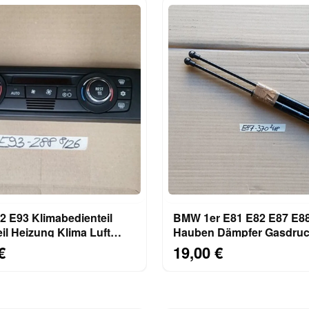
 E93 Klimabedienteil
BMW 1er E81 E82 E87 E8
il Heizung Klima Luft
Hauben Dämpfer Gasdruc
tomatik 9182288
Motorhaube 7118370
€
19,00 €