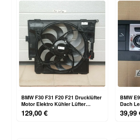
BMW F30 F31 F20 F21 Drucklüfter
BMW E93
Motor Elektro Kühler Lüfter
Dach Le
7640508 Lüfterzarge
Innenle
129,00 €
39,99 