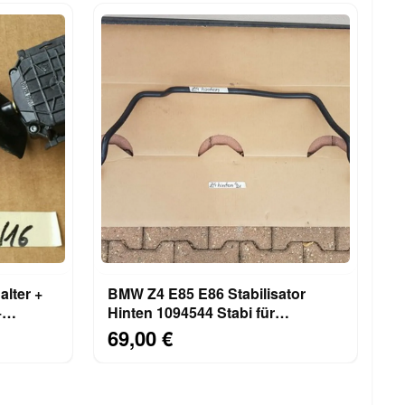
lter +
BMW Z4 E85 E86 Stabilisator
+
Hinten 1094544 Stabi für
Hinterachse
69,00 €