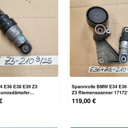
 E36 E38 E39 Z3
Spannrolle BMW E34 E36
gungsdämpfer
Z3 Riemenspanner 1717210 
panner 1717210 M50 M52
M52 M43 S52 Motor
€
119,00 €