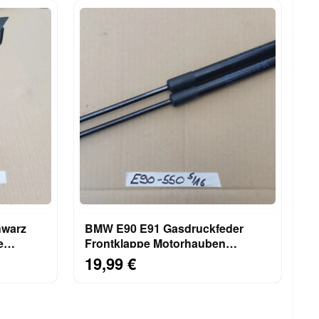
hwarz
BMW E90 E91 Gasdruckfeder
e
Frontklappe Motorhauben
Dämpfer Rechts + Links 7060550
19,99 €