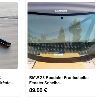
8
BMW Z3 Roadster Frontscheibe
kfeder
Fenster Scheibe
Windschutzscheibe ABHOLUNG
89,00 €