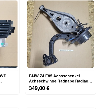
 DVD
BMW Z4 E85 Achsschenkel
Achsschwinge Radnabe Radlager
ersion
HINTEN LINKS
349,00 €