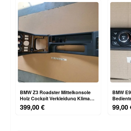
BMW Z3 Roadster Mittelkonsole
BMW E92
Holz Cockpit Verkleidung Klima
Bediente
Blende 8397702
Klimaau
399,00 €
99,00 