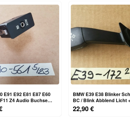
 E91 E92 E81 E87 E60
BMW E39 E38 Blinker Scha
 F11 Z4 Audio Buchse
BC / Blink Abblend Licht 
Schalter 6930561
Fernlicht 8352172
€
22,90 €