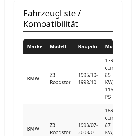
Fahrzeugliste /
Kompatibilität
Marke
Modell
Baujahr
Motor
1796
ccm,
Z3
1995/10-
85
BMW
Roadster
1998/10
KW,
116
PS
1895
ccm,
Z3
1998/07-
87
BMW
Roadster
2003/01
KW,